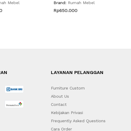
K
mah Mebel
Brand:
Rumah Mebel
B
0
Rp
650.000
RAN
LAYANAN PELANGGAN
Furniture Custom
About Us
Contact
Kebijakan Privasi
Frequently Asked Questions
Cara Order