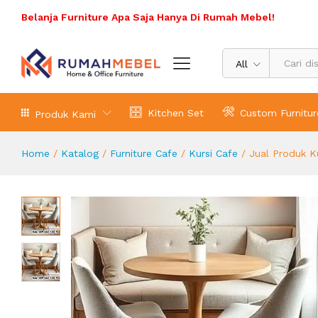
Jual Produk Kursi Cafe For Your Bu
Belanja Furniture Apa Saja Hanya Di Rumah Mebel!
Deskripsi Produk
All
Kitchen Set
Custom Furnitur
Produk Kami
Home
/
Katalog
/
Furniture Cafe
/
Kursi Cafe
/
Jual Produk K