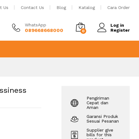
Tambah ke keranjang
t Us
Contact Us
Blog
Katalog
Cara Order
WhatsApp
Log in
089668668000
Register
0
ussiness
Pengiriman
Cepat dan
Aman
Garansi Produk
Sesuai Pesanan
Supplier give
bills for this