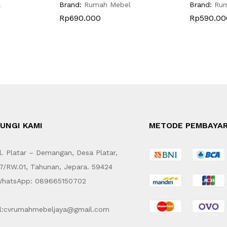
l
Brand:
Rumah Mebel
Brand:
Ru
Rp
690.000
Rp
590.00
UNGI KAMI
METODE PEMBAYA
. Platar – Demangan, Desa Platar,
7/RW.01, Tahunan, Jepara. 59424
hatsApp: 089665150702
l:cvrumahmebeljaya@gmail.com