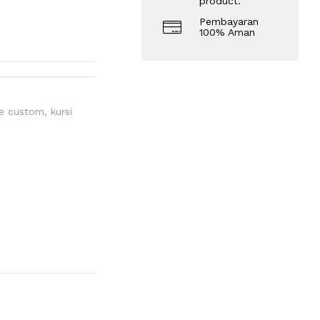
product.
Pembayaran
100% Aman
fe custom
,
kursi