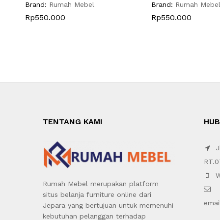
Brand:
Rumah Mebel
Brand:
Rumah Mebe
Rp
550.000
Rp
550.000
TENTANG KAMI
HUB
Jl
RT.0
W
Rumah Mebel merupakan platform
situs belanja furniture online dari
emai
Jepara yang bertujuan untuk memenuhi
kebutuhan pelanggan terhadap