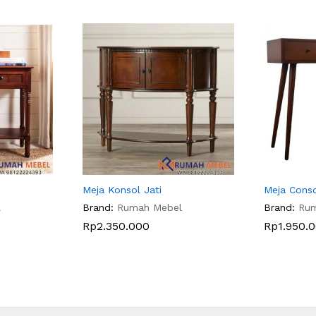
Meja Konsol Jati
Meja Cons
l
Brand:
Rumah Mebel
Brand:
Ru
Rp
2.350.000
Rp
1.950.