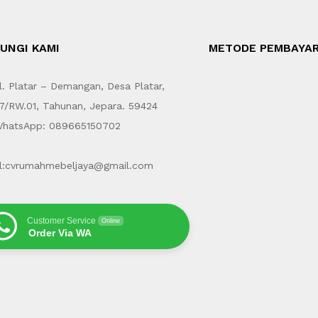
UNGI KAMI
METODE PEMBAYA
. Platar – Demangan, Desa Platar,
7/RW.01, Tahunan, Jepara. 59424
hatsApp: 089665150702
l:cvrumahmebeljaya@gmail.com
Customer Service
Online
Order Via WA