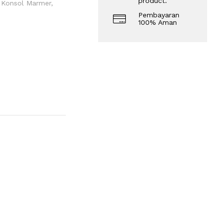
product.
 Konsol Marmer
,
Pembayaran
100% Aman