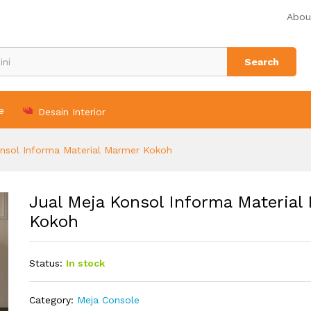
 Marmer Kokoh
Abou
Search
e
Desain Interior
onsol Informa Material Marmer Kokoh
Jual Meja Konsol Informa Material
Kokoh
Status:
In stock
Category:
Meja Console