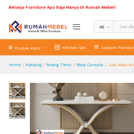
Jual Meja Konsol Informa Material
Belanja Furniture Apa Saja Hanya Di Rumah Mebel!
Deskripsi Produk
All
Kitchen Set
Custom Furnitur
Produk Kami
Home
/
Katalog
/
Ruang Tamu
/
Meja Console
/
Jual Meja K