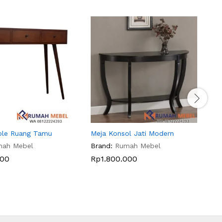
ole Ruang Tamu
Meja Konsol Jati Modern
M
mah Mebel
Brand:
Rumah Mebel
B
000
Rp
1.800.000