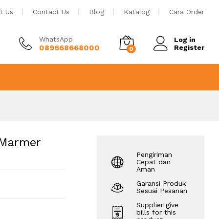
Tambah ke keranjang
t Us
Contact Us
Blog
Katalog
Cara Order
WhatsApp
Log in
089668668000
Register
0
 Marmer
Pengiriman
Cepat dan
Aman
Garansi Produk
Sesuai Pesanan
Supplier give
bills for this