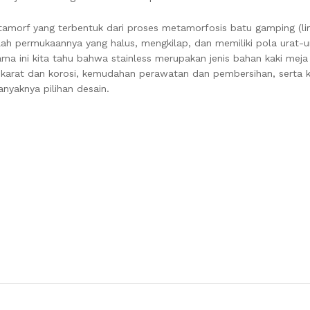
morf yang terbentuk dari proses metamorfosis batu gamping (li
lah permukaannya yang halus, mengkilap, dan memiliki pola urat-u
ama ini kita tahu bahwa stainless merupakan jenis bahan kaki meja
ap karat dan korosi, kemudahan perawatan dan pembersihan, sert
nyaknya pilihan desain.