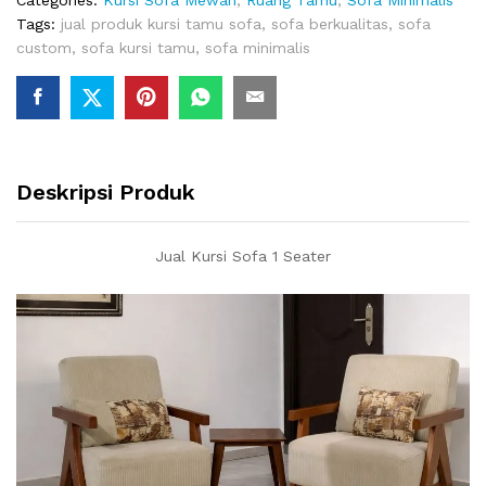
Categories:
Kursi Sofa Mewah
,
Ruang Tamu
,
Sofa Minimalis
Tags:
jual produk kursi tamu sofa
,
sofa berkualitas
,
sofa
custom
,
sofa kursi tamu
,
sofa minimalis
Deskripsi Produk
Jual Kursi Sofa 1 Seater