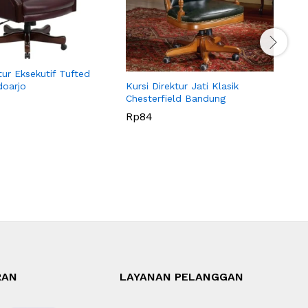
K
H
tur Eksekutif Tufted
doarjo
Kursi Direktur Jati Klasik
Chesterfield Bandung
Rp
84
RAN
LAYANAN PELANGGAN