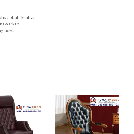
is sebab kulit asli
menawarkan
ng lama