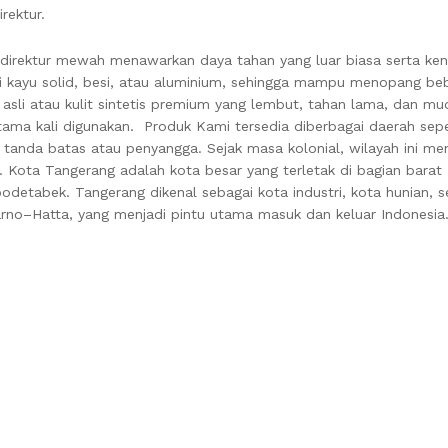
rektur.
i direktur mewah menawarkan daya tahan yang luar biasa serta k
ti kayu solid, besi, atau aluminium, sehingga mampu menopang be
sli atau kulit sintetis premium yang lembut, tahan lama, dan mu
ma kali digunakan. Produk Kami tersedia diberbagai daerah sepe
ti tanda batas atau penyangga. Sejak masa kolonial, wilayah ini me
. Kota Tangerang adalah kota besar yang terletak di bagian barat 
etabek. Tangerang dikenal sebagai kota industri, kota hunian, s
arno–Hatta, yang menjadi pintu utama masuk dan keluar Indonesia