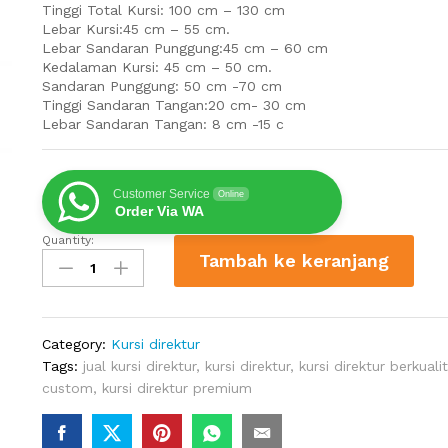
Tinggi Total Kursi: 100 cm – 130 cm
Lebar Kursi:45 cm – 55 cm.
Lebar Sandaran Punggung:45 cm – 60 cm
Kedalaman Kursi: 45 cm – 50 cm.
Sandaran Punggung: 50 cm -70 cm
Tinggi Sandaran Tangan:20 cm- 30 cm
Lebar Sandaran Tangan: 8 cm -15 c
Customer Service
Online
Order Via WA
Quantity:
Jual
Tambah ke keranjang
Kursi
Direktur
Bahan
Kulit
Category:
Kursi direktur
Tangerang
Tags:
jual kursi direktur
,
kursi direktur
,
kursi direktur berkuali
quantity
custom
,
kursi direktur premium