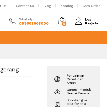
Rp
4.423
Tambah ke keranjang
t Us
Contact Us
Blog
Katalog
Cara Order
WhatsApp
Log in
089668668000
Register
0
ngerang
Pengiriman
Cepat dan
Aman
Garansi Produk
Sesuai Pesanan
Supplier give
bills for this