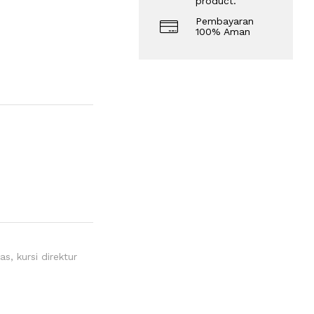
product.
Pembayaran
100% Aman
tas
,
kursi direktur