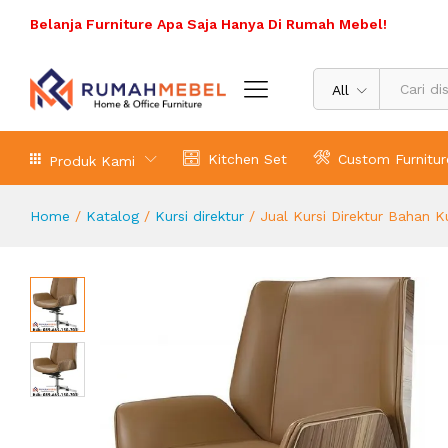
Jual Kursi Direktur Bahan Kulit Ta
Belanja Furniture Apa Saja Hanya Di Rumah Mebel!
Deskripsi Produk
All
Kitchen Set
Custom Furnitur
Produk Kami
Home
/
Katalog
/
Kursi direktur
/
Jual Kursi Direktur Bahan K