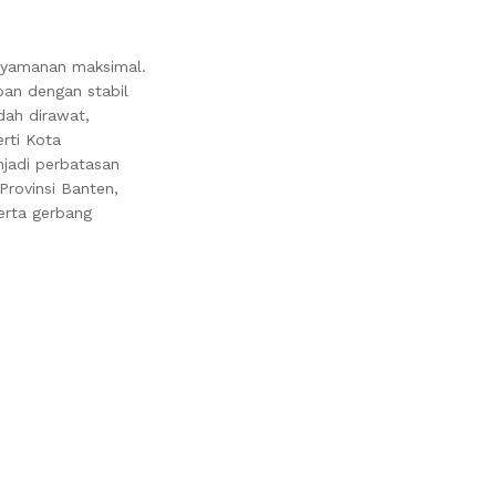
enyamanan maksimal.
ban dengan stabil
dah dirawat,
rti Kota
njadi perbatasan
Provinsi Banten,
erta gerbang
.