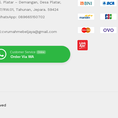
. Platar – Demangan, Desa Platar,
7/RW.01, Tahunan, Jepara. 59424
hatsApp: 089665150702
l:cvrumahmebeljaya@gmail.com
Customer Service
Online
Order Via WA
rved