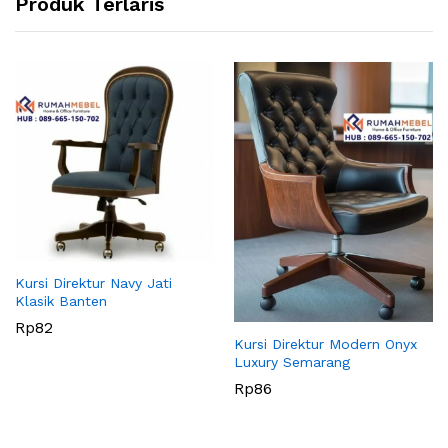
Produk Terlaris
Kursi Direktur Navy Jati
Klasik Banten
Rp
82
Kursi Direktur Modern Onyx
Luxury Semarang
Rp
86