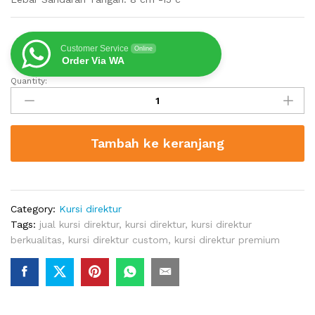
Customer Service
Online
Order Via WA
Quantity:
Jual
Kursi
Direktur
Pandeglang
Tambah ke keranjang
Berkualitas
quantity
Category:
Kursi direktur
Tags:
jual kursi direktur
,
kursi direktur
,
kursi direktur
berkualitas
,
kursi direktur custom
,
kursi direktur premium