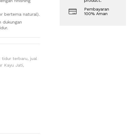
product.
engan finishing
Pembayaran
100% Aman
or bertema natural).
an dukungan
dur.
tidur terbaru
,
jual
r Kayu Jati
,