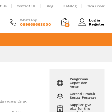
Tambah ke keranjang
t Us
Contact Us
Blog
Katalog
Cara Order
WhatsApp
Log in
089668668000
Register
0
Pengiriman
Cepat dan
Aman
Garansi Produk
Sesuai Pesanan
gan ruang gerak
Supplier give
bills for this