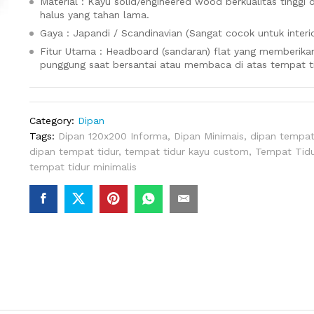
Material : Kayu solid/engineered wood berkualitas tinggi d
halus yang tahan lama.
Gaya : Japandi / Scandinavian (Sangat cocok untuk interi
Fitur Utama : Headboard (sandaran) flat yang memberik
punggung saat bersantai atau membaca di atas tempat ti
Category:
Dipan
Tags:
Dipan 120x200 Informa
,
Dipan Minimais
,
dipan tempat 
dipan tempat tidur
,
tempat tidur kayu custom
,
Tempat Tidu
tempat tidur minimalis