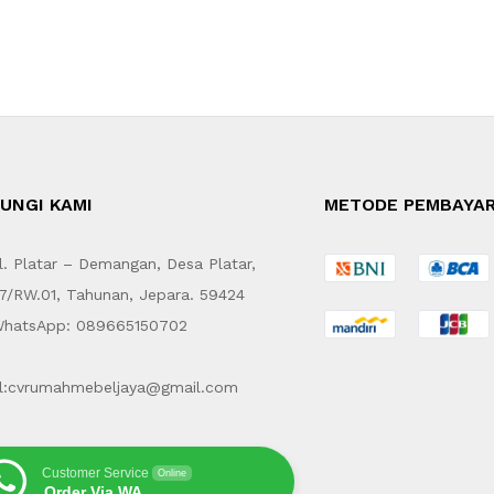
UNGI KAMI
METODE PEMBAYA
. Platar – Demangan, Desa Platar,
7/RW.01, Tahunan, Jepara. 59424
hatsApp: 089665150702
l:cvrumahmebeljaya@gmail.com
Customer Service
Online
Order Via WA