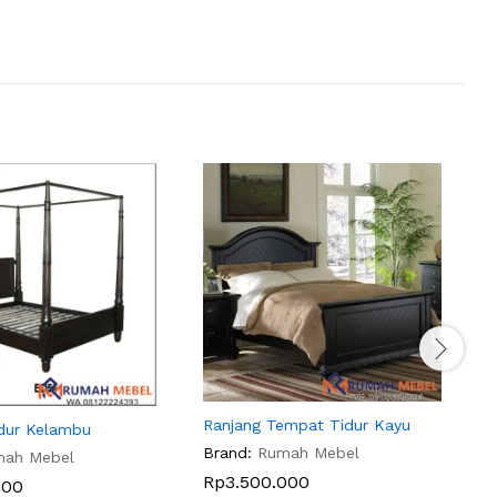
Ranjang Tempat Tidur Kayu
B
dur Kelambu
Brand:
Rumah Mebel
B
mah Mebel
Rp
3.500.000
000