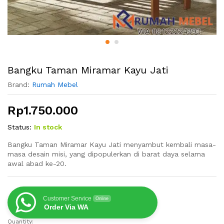
Bangku Taman Miramar Kayu Jati
Brand:
Rumah Mebel
Rp
1.750.000
Status:
In stock
Bangku Taman Miramar Kayu Jati menyambut kembali masa-
masa desain misi, yang dipopulerkan di barat daya selama
awal abad ke-20.
Customer Service
Online
Order Via WA
Quantity:
Bangku