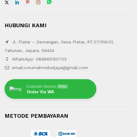
HUBUNGI KAMI
Jl. Platar – Demangan, Desa Platar, RT.07/RW.01,
Tahunan, Jepara. 59424
WhatsApp: 089665150702
email:cvrumahmebeljaya@gmail.com
Customer Service
Online
Order Via WA
METODE PEMBAYARAN