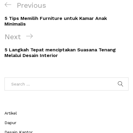
Navigasi
Previous
Previous
pos
Post
5 Tips Memilih Furniture untuk Kamar Anak
Minimalis
Next
Next
Post
5 Langkah Tepat menciptakan Suasana Tenang
Melalui Desain Interior
Artikel
Dapur
Desain Kantor