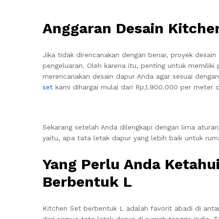
Anggaran Desain Kitche
Jika tidak direncanakan dengan benar, proyek desai
pengeluaran. Oleh karena itu, penting untuk memilik
merencanakan desain dapur Anda agar sesuai denga
set
kami dihargai mulai dari Rp,1.900.000 per meter 
Sekarang setelah Anda dilengkapi dengan lima aturan
yaitu, apa tata letak dapur yang lebih baik untuk r
Yang Perlu Anda Ketahui
Berbentuk L
Kitchen Set berbentuk L adalah favorit abadi di ant
dari semua tata letak dapur di rumah tangga India. T