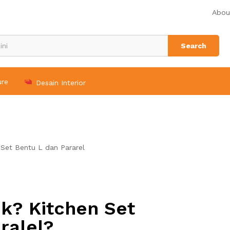
Abou
Search
ure
Desain Interior
k? Kitchen Set
ralel?