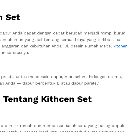
n Set
n dapur Anda dapat dengan cepat berubah menjadi mimpi buruk
i pemahaman yang adil tentang semua biaya yang terlibat saat
n anggaran dan kebutuhan Anda. Di, desain Rumah Mebel
kitchen
dan seterusnya.
 praktis untuk mendesain dapur, mari selami hidangan utama,
umah Anda — dapur berbentuk L atau dapur paralel?
 Tentang Kithcen Set
ara pemilik rumah dan merupakan salah satu yang paling populer
ata letak ini sangat ideal untuk ruang terbuka atau rumah yang