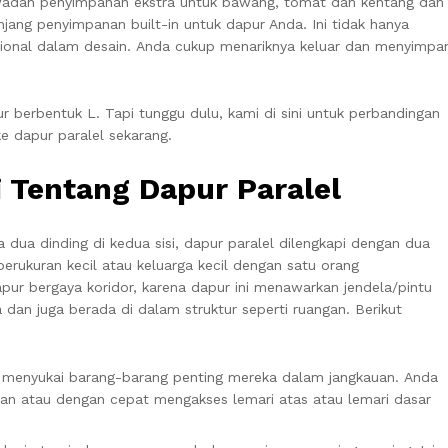
adah penyimpanan ekstra untuk bawang, tomat dan kentang dan
njang penyimpanan built-in untuk dapur Anda. Ini tidak hanya
onal dalam desain. Anda cukup menariknya keluar dan menyimpa
r berbentuk L. Tapi tunggu dulu, kami di sini untuk perbandingan
ke dapur paralel sekarang.
 Tentang Dapur Paralel
a dua dinding di kedua sisi, dapur paralel dilengkapi dengan dua
erukuran kecil atau keluarga kecil dengan satu orang
pur bergaya koridor, karena dapur ini menawarkan jendela/pintu
dan juga berada di dalam struktur seperti ruangan. Berikut
g menyukai barang-barang penting mereka dalam jangkauan. Anda
n atau dengan cepat mengakses lemari atas atau lemari dasar