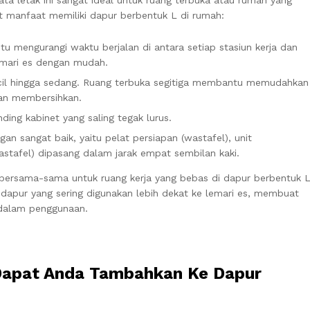
t manfaat memiliki dapur berbentuk L di rumah:
u mengurangi waktu berjalan di antara setiap stasiun kerja dan
emari es dengan mudah.
kecil hingga sedang. Ruang terbuka segitiga membantu memudahkan
an membersihkan.
ding kabinet yang saling tegak lurus.
gan sangat baik, yaitu pelat persiapan (wastafel), unit
stafel) dipasang dalam jarak empat sembilan kaki.
ersama-sama untuk ruang kerja yang bebas di dapur berbentuk 
apur yang sering digunakan lebih dekat ke lemari es, membuat
l dalam penggunaan.
Dapat Anda Tambahkan Ke Dapur