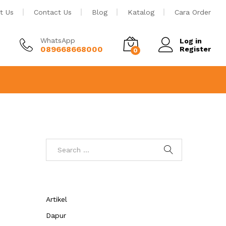
t Us
Contact Us
Blog
Katalog
Cara Order
WhatsApp
Log in
089668668000
Register
0
Artikel
Dapur