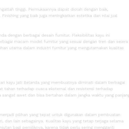
 sangatlah tinggi. Permukaannya dapat diolah dengan baik,
inishing yang baik juga meningkatkan estetika dan nilai jual
a dengan berbagai desain furnitur. Fleksibilitas kayu ini
bagai macam model furnitur yang sesuai dengan tren dan selera
lihan utama dalam industri furnitur yang mengutamakan kualitas
ri kayu jati Belanda yang membuatnya diminati dalam berbagai
ifat tahan terhadap cuaca eksternal dan resistensi terhadap
 sangat awet dan bisa bertahan dalam jangka waktu yang panjan
a menjadi pilihan yang tepat untuk digunakan dalam pembuatan
ri, dan lain sebagainya. Kualitas kayu yang tetap terjaga selama
jutan bagi pemiliknya, karena tidak perlu sering mengganti