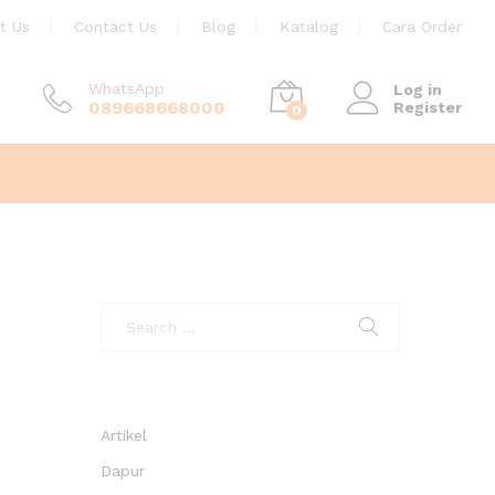
t Us
Contact Us
Blog
Katalog
Cara Order
WhatsApp
Log in
089668668000
Register
0
Artikel
Dapur