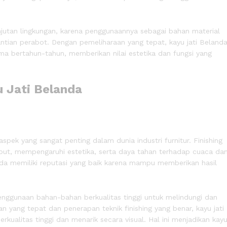
jutan lingkungan, karena penggunaannya sebagai bahan material
ntian perabot. Dengan pemeliharaan yang tepat, kayu jati Beland
lama bertahun-tahun, memberikan nilai estetika dan fungsi yang
spek yang sangat penting dalam dunia industri furnitur. Finishing
ebut, mempengaruhi estetika, serta daya tahan terhadap cuaca da
anda memiliki reputasi yang baik karena mampu memberikan hasil
penggunaan bahan-bahan berkualitas tinggi untuk melindungi dan
 yang tepat dan penerapan teknik finishing yang benar, kayu jati
ualitas tinggi dan menarik secara visual. Hal ini menjadikan kay