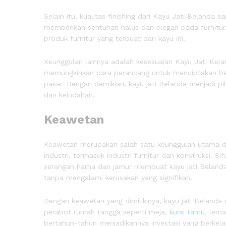
Selain itu, kualitas finishing dari Kayu Jati Belanda
memberikan sentuhan halus dan elegan pada furnitur. F
produk furnitur yang terbuat dari kayu ini.
Keunggulan lainnya adalah kesesuaian Kayu Jati Beland
memungkinkan para perancang untuk menciptakan ber
pasar. Dengan demikian, kayu jati Belanda menjadi pi
dan keindahan.
Keawetan
Keawetan merupakan salah satu keunggulan utama da
industri, termasuk industri furnitur dan konstruksi. S
serangan hama dan jamur membuat kayu jati Belanda
tanpa mengalami kerusakan yang signifikan.
Dengan keawetan yang dimilikinya, kayu jati Beland
perabot rumah tangga seperti meja,
kursi tamu
, lema
bertahun-tahun menjadikannya investasi yang berkelan