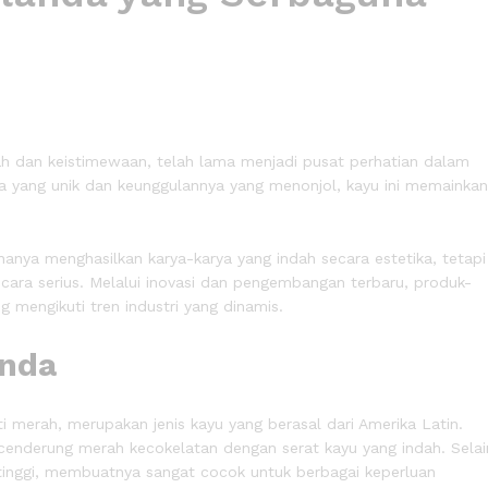
rah dan keistimewaan, telah lama menjadi pusat perhatian dalam
knya yang unik dan keunggulannya yang menonjol, kayu ini memainkan
hanya menghasilkan karya-karya yang indah secara estetika, tetapi
cara serius. Melalui inovasi dan pengembangan terbaru, produk-
mengikuti tren industri yang dinamis.
anda
ti merah, merupakan jenis kayu yang berasal dari Amerika Latin.
 cenderung merah kecokelatan dengan serat kayu yang indah. Selai
p tinggi, membuatnya sangat cocok untuk berbagai keperluan