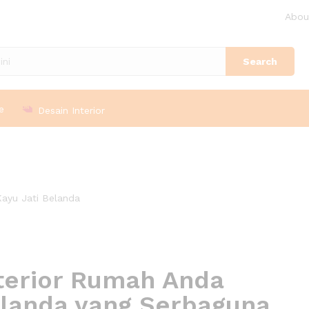
Abou
Search
e
Desain Interior
terior Rumah Anda
elanda yang Serbaguna