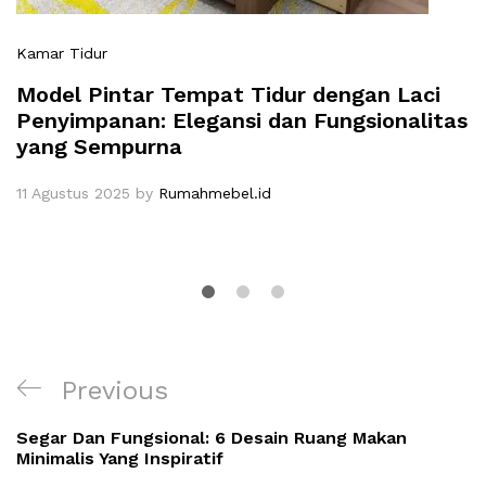
Kamar Tidur
Model Pintar Tempat Tidur dengan Laci
Penyimpanan: Elegansi dan Fungsionalitas
yang Sempurna
11 Agustus 2025
by
Rumahmebel.id
Navigasi
Previous
Previous
pos
Post
Segar Dan Fungsional: 6 Desain Ruang Makan
Minimalis Yang Inspiratif