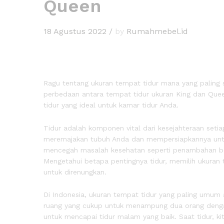
Queen
18 Agustus 2022
/
by
Rumahmebel.id
Ragu tentang ukuran tempat tidur mana yang paling
perbedaan antara tempat tidur ukuran King dan Quee
tidur yang ideal untuk kamar tidur Anda.
Tidur adalah komponen vital dari kesejahteraan setia
meremajakan tubuh Anda dan mempersiapkannya untuk
mencegah masalah kesehatan seperti penambahan bera
Mengetahui betapa pentingnya tidur, memilih ukuran
untuk direnungkan.
Di Indonesia, ukuran tempat tidur yang paling umum 
ruang yang cukup untuk menampung dua orang deng
untuk mencapai tidur malam yang baik. Saat tidur,