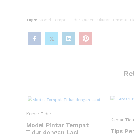
Tags:
Model Tempat Tidur Queen
,
Ukuran Tempat Ti
Re
Kamar Tidur
Kamar Tidu
Model Pintar Tempat
Tips Pe
Tidur dengan Laci