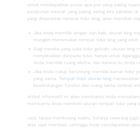
untuk mendapatkan posisi apa pun yang paling nyaman
perabotan mewah yang paling sering kita saksikan di 
yang ditawarkan tempat tidur king, akan memikat sia
Jika Anda memiliki lengan dan kaki, ukuran king m
mungkin menemukan tempat tidur king yang lebih
Bagi mereka yang suka tidur gelisah, ukuran king m
menyebalkan daripada tidur, hanya untuk diganggu
Anda memiliki ruang ekstra, dan karena itu Anda 
Jika Anda cukup beruntung memiliki kamar tidur y
yang sama.
Tempat tidur ukuran king
menawarkan st
keseimbangan furnitur dan ruang lantai terlihat est
Artikel informatif ini akan membantu Anda memahami
membantu Anda membeli ukuran tempat tidur yang 
Jadi, tanpa membuang waktu, belanja sekarang juga!
atas saat membeli, sehingga Anda mendapatkan ukura