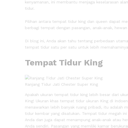
kenyamanan, ini membantu menjaga keselarasan alam
tidur.
Pilihan antara tempat tidur king dan queen dapat mem
berbagi tempat dengan pasangan, anak-anak, hewan p
Di blog ini, Anda akan tahu tentang perbedaan utama
tempat tidur satu per satu untuk lebih memahaminya
Tempat Tidur King
Ranjang Tidur Jati Chester Super King
Apakah ukuran tempat tidur king lebih besar dari uk
King! Ukuran khas tempat tidur ukuran King di Indoen
menawarkan lebih banyak ruang pribadi, itu adalah m
tidur kembar yang disatukan. Tempat tidur megah in
Anda dan juga dapat menampung anak-anak atau he
Anda sendiri. Pasangan yang memiliki kamar beruku