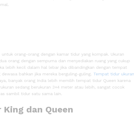
imal.
 untuk orang-orang dengan kamar tidur yang kompak. Ukuran
ua orang dengan sempurna dan menyediakan ruang yang cukup
ka lebih kecil dalam hal lebar jika dibandingkan dengan tempat
g dewasa bahkan jika mereka berguling-guling.
Tempat tidur ukura
ya, banyak orang India lebih memilih tempat tidur Queen karena
erukuran sedang berukuran 3×4 meter atau lebih, sangat cocok
s sambil tidur satu sama lain.
 King dan Queen