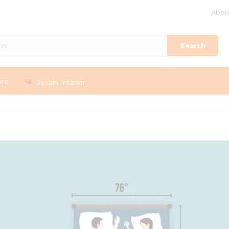
Abou
Search
ure
Desain Interior