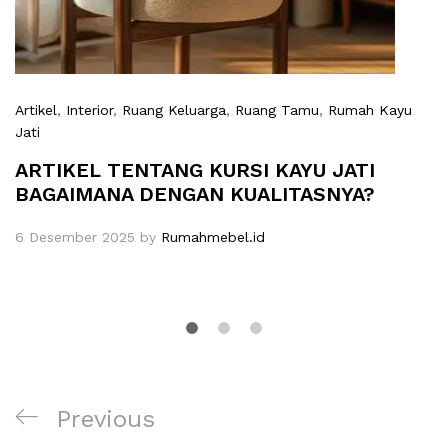
Artikel
,
Interior
,
Ruang Keluarga
,
Ruang Tamu
,
Rumah Kayu
Jati
ARTIKEL TENTANG KURSI KAYU JATI
BAGAIMANA DENGAN KUALITASNYA?
6 Desember 2025
by
Rumahmebel.id
Navigasi
Previous
Previous