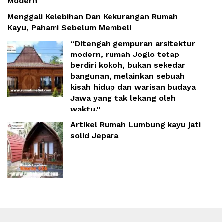
Modern
Menggali Kelebihan Dan Kekurangan Rumah
Kayu, Pahami Sebelum Membeli
“Ditengah gempuran arsitektur
modern, rumah Joglo tetap
berdiri kokoh, bukan sekedar
bangunan, melainkan sebuah
kisah hidup dan warisan budaya
Jawa yang tak lekang oleh
waktu.”
Artikel Rumah Lumbung kayu jati
solid Jepara