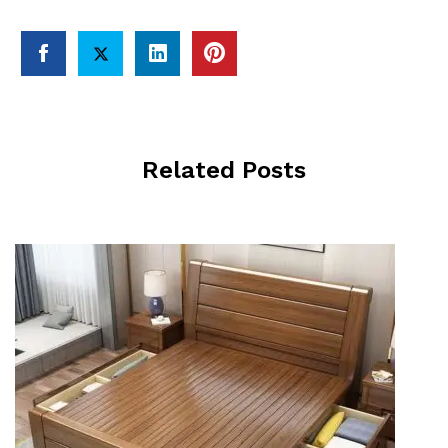
Related Posts