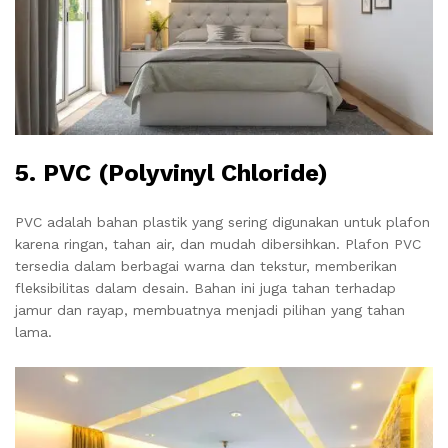
5.
PVC (Polyvinyl Chloride)
PVC adalah bahan plastik yang sering digunakan untuk plafon
karena ringan, tahan air, dan mudah dibersihkan. Plafon PVC
tersedia dalam berbagai warna dan tekstur, memberikan
fleksibilitas dalam desain. Bahan ini juga tahan terhadap
jamur dan rayap, membuatnya menjadi pilihan yang tahan
lama.