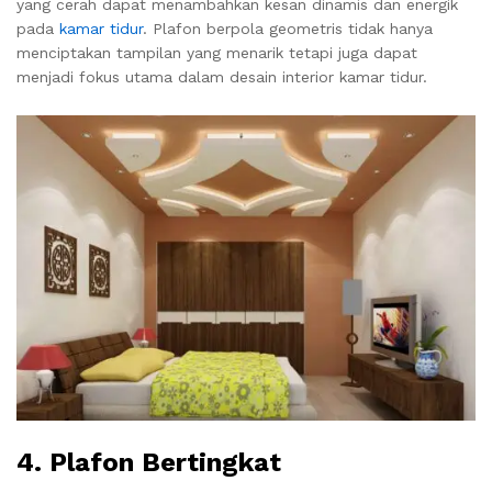
yang cerah dapat menambahkan kesan dinamis dan energik
pada
kamar tidur
. Plafon berpola geometris tidak hanya
menciptakan tampilan yang menarik tetapi juga dapat
menjadi fokus utama dalam desain interior kamar tidur.
4. Plafon Bertingkat