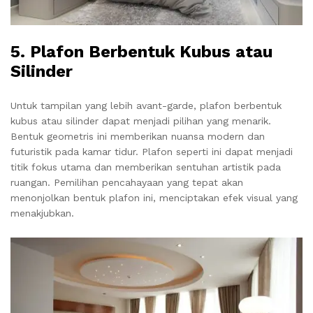
5. Plafon Berbentuk Kubus atau
Silinder
Untuk tampilan yang lebih avant-garde, plafon berbentuk
kubus atau silinder dapat menjadi pilihan yang menarik.
Bentuk geometris ini memberikan nuansa modern dan
futuristik pada kamar tidur. Plafon seperti ini dapat menjadi
titik fokus utama dan memberikan sentuhan artistik pada
ruangan. Pemilihan pencahayaan yang tepat akan
menonjolkan bentuk plafon ini, menciptakan efek visual yang
menakjubkan.