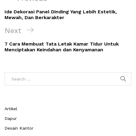
pos
Post
Ide Dekorasi Panel Dinding Yang Lebih Estetik,
Mewah, Dan Berkarakter
Next
Next
Post
7 Cara Membuat Tata Letak Kamar Tidur Untuk
Menciptakan Keindahan dan Kenyamanan
Artikel
Dapur
Desain Kantor