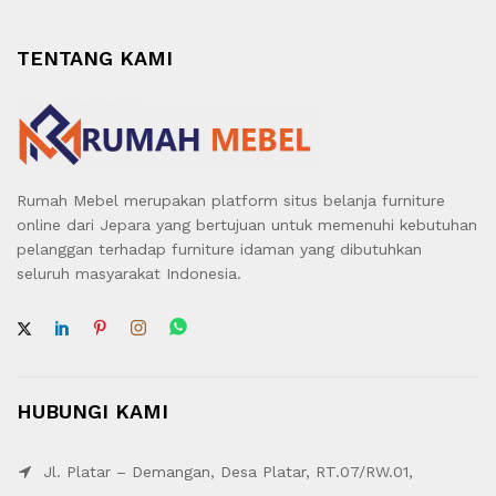
TENTANG KAMI
Rumah Mebel merupakan platform situs belanja furniture
online dari Jepara yang bertujuan untuk memenuhi kebutuhan
pelanggan terhadap furniture idaman yang dibutuhkan
seluruh masyarakat Indonesia.
HUBUNGI KAMI
Jl. Platar – Demangan, Desa Platar, RT.07/RW.01,