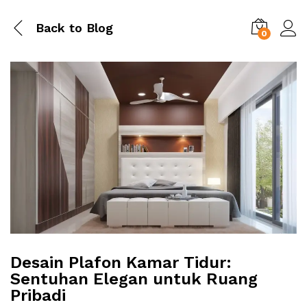
Back to
Blog
0
Desain Plafon Kamar Tidur:
Sentuhan Elegan untuk Ruang
Pribadi