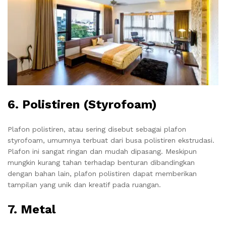
6.
Polistiren (Styrofoam)
Plafon polistiren, atau sering disebut sebagai plafon
styrofoam, umumnya terbuat dari busa polistiren ekstrudasi.
Plafon ini sangat ringan dan mudah dipasang. Meskipun
mungkin kurang tahan terhadap benturan dibandingkan
dengan bahan lain, plafon polistiren dapat memberikan
tampilan yang unik dan kreatif pada ruangan.
7.
Metal