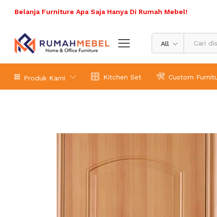
Belanja Furniture Apa Saja Hanya Di Rumah Mebel!
All
Kitchen Set
Custom Furnit
Produk Kami