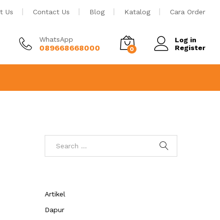
t Us
Contact Us
Blog
Katalog
Cara Order
WhatsApp
Log in
089668668000
Register
0
Artikel
Dapur