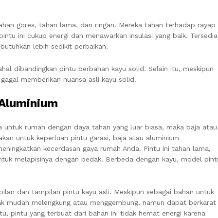
s
tahan gores, tahan lama, dan ringan. Mereka tahan terhadap rayap
intu ini cukup energi dan menawarkan insulasi yang baik. Tersedia
utuhkan lebih sedikit perbaikan.
hal dibandingkan pintu berbahan kayu solid. Selain itu, meskipun
 gagal memberikan nuansa asli kayu solid.
 Aluminium
na untuk rumah dengan daya tahan yang luar biasa, maka baja atau
akan untuk keperluan pintu garasi, baja atau aluminium
eningkatkan kecerdasan gaya rumah Anda. Pintu ini tahan lama,
tuk melapisinya dengan bedak. Berbeda dengan kayu, model pint
ilan dan tampilan pintu kayu asli. Meskipun sebagai bahan untuk
tidak mudah melengkung atau menggembung, namun dapat berkarat
tu, pintu yang terbuat dari bahan ini tidak hemat energi karena