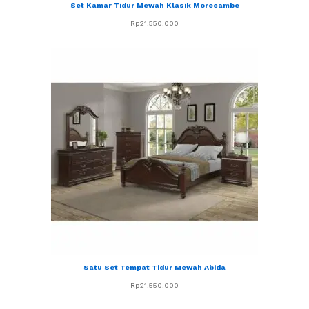
Set Kamar Tidur Mewah Klasik Morecambe
Rp
21.550.000
Satu Set Tempat Tidur Mewah Abida
Rp
21.550.000