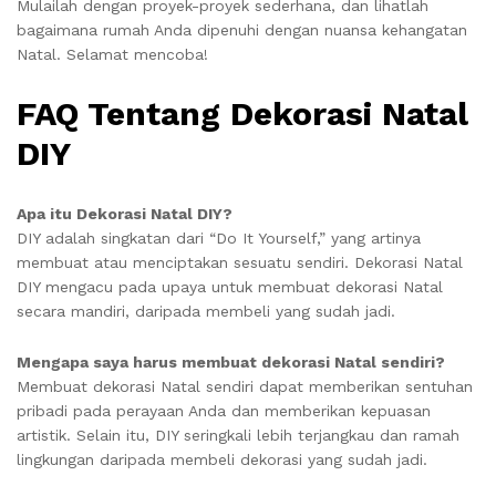
Mulailah dengan proyek-proyek sederhana, dan lihatlah
bagaimana rumah Anda dipenuhi dengan nuansa kehangatan
Natal. Selamat mencoba!
FAQ Tentang Dekorasi Natal
DIY
Apa itu Dekorasi Natal DIY?
DIY adalah singkatan dari “Do It Yourself,” yang artinya
membuat atau menciptakan sesuatu sendiri. Dekorasi Natal
DIY mengacu pada upaya untuk membuat dekorasi Natal
secara mandiri, daripada membeli yang sudah jadi.
Mengapa saya harus membuat dekorasi Natal sendiri?
Membuat dekorasi Natal sendiri dapat memberikan sentuhan
pribadi pada perayaan Anda dan memberikan kepuasan
artistik. Selain itu, DIY seringkali lebih terjangkau dan ramah
lingkungan daripada membeli dekorasi yang sudah jadi.