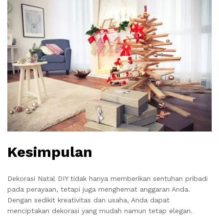
Kesimpulan
Dekorasi Natal DIY tidak hanya memberikan sentuhan pribadi
pada perayaan, tetapi juga menghemat anggaran Anda.
Dengan sedikit kreativitas dan usaha, Anda dapat
menciptakan dekorasi yang mudah namun tetap elegan.