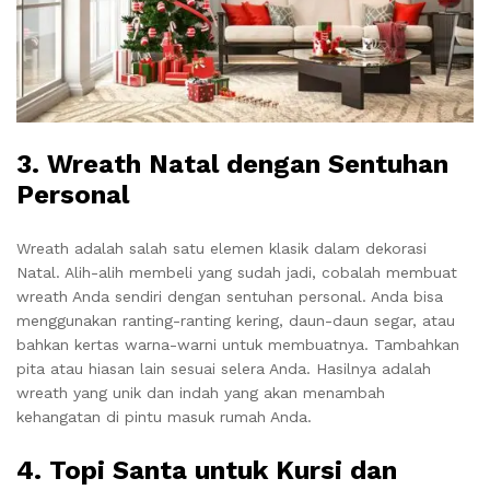
3.
Wreath Natal dengan Sentuhan
Personal
Wreath adalah salah satu elemen klasik dalam dekorasi
Natal. Alih-alih membeli yang sudah jadi, cobalah membuat
wreath Anda sendiri dengan sentuhan personal. Anda bisa
menggunakan ranting-ranting kering, daun-daun segar, atau
bahkan kertas warna-warni untuk membuatnya. Tambahkan
pita atau hiasan lain sesuai selera Anda. Hasilnya adalah
wreath yang unik dan indah yang akan menambah
kehangatan di pintu masuk rumah Anda.
4.
Topi Santa untuk Kursi dan