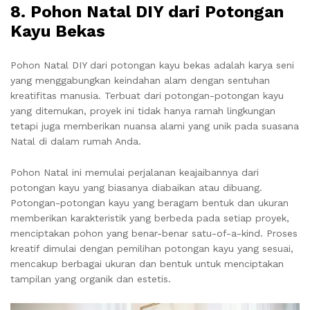
8.
Pohon Natal DIY dari Potongan
Kayu Bekas
Pohon Natal DIY dari potongan kayu bekas adalah karya seni
yang menggabungkan keindahan alam dengan sentuhan
kreatifitas manusia. Terbuat dari potongan-potongan kayu
yang ditemukan, proyek ini tidak hanya ramah lingkungan
tetapi juga memberikan nuansa alami yang unik pada suasana
Natal di dalam rumah Anda.
Pohon Natal ini memulai perjalanan keajaibannya dari
potongan kayu yang biasanya diabaikan atau dibuang.
Potongan-potongan kayu yang beragam bentuk dan ukuran
memberikan karakteristik yang berbeda pada setiap proyek,
menciptakan pohon yang benar-benar satu-of-a-kind. Proses
kreatif dimulai dengan pemilihan potongan kayu yang sesuai,
mencakup berbagai ukuran dan bentuk untuk menciptakan
tampilan yang organik dan estetis.