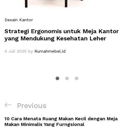
Desain Kantor
Strategi Ergonomis untuk Meja Kantor
yang Mendukung Kesehatan Leher
4 Juli 2025
by
Rumahmebel.id
Navigasi
Previous
Previous
pos
Post
10 Cara Menata Ruang Makan Kecil dengan Meja
Makan Minimalis Yang Furngsional