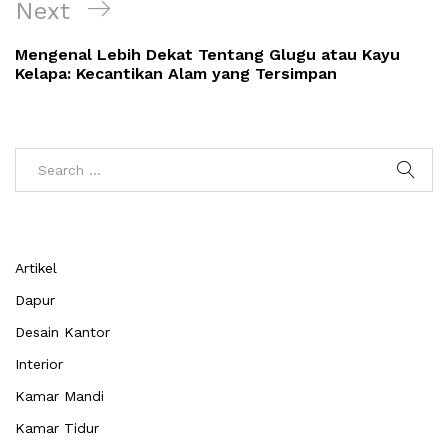
Next
Next
Post
Mengenal Lebih Dekat Tentang Glugu atau Kayu
Kelapa: Kecantikan Alam yang Tersimpan
Artikel
Dapur
Desain Kantor
Interior
Kamar Mandi
Kamar Tidur