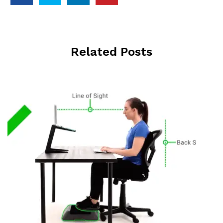
Related Posts