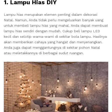
1.
Lampu Hias DIY
Lampu hias merupakan elemen penting dalam dekorasi
Natal. Namun, Anda tidak perlu mengeluarkan banyak uang
untuk membeli lampu hias yang mahal. Anda dapat membuat
lampu hias sendiri dengan mudah. Cukup beli lampu LED
kecil dan selotip warna-warni di sekitar bola lampu. Hasilnya
akan memberikan cahaya yang hangat dan menyenangkan.
Anda juga dapat menggantungnya di sekitar pohon Natal
atau meletakkannya di berbagai sudut ruangan.