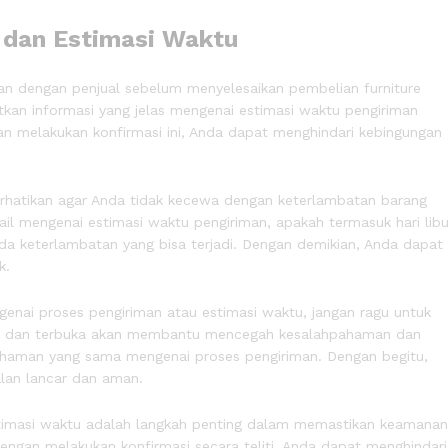
 dan Estimasi Waktu
man dengan penjual sebelum menyelesaikan pembelian furniture
kan informasi yang jelas mengenai estimasi waktu pengiriman
n melakukan konfirmasi ini, Anda dapat menghindari kebingungan
erhatikan agar Anda tidak kecewa dengan keterlambatan barang
il mengenai estimasi waktu pengiriman, apakah termasuk hari libu
a keterlambatan yang bisa terjadi. Dengan demikian, Anda dapat
k.
ngenai proses pengiriman atau estimasi waktu, jangan ragu untuk
elas dan terbuka akan membantu mencegah kesalahpahaman dan
haman yang sama mengenai proses pengiriman. Dengan begitu,
alan lancar dan aman.
stimasi waktu adalah langkah penting dalam memastikan keamanan
engan melakukan konfirmasi secara teliti, Anda dapat menghindari