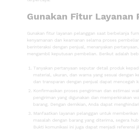
Gunakan Fitur Layanan 
Gunakan fitur layanan pelanggan saat berbelanja fur
kenyamanan dan keamanan selama proses pembelian
berinteraksi dengan penjual, menanyakan pertanyaan
mengambil keputusan pembelian. Berikut adalah bebe
Tanyakan pertanyaan seputar detail produk kepada
material, ukuran, dan warna yang sesuai dengan k
dan transparan dengan penjual dapat mencegah k
Konfirmasikan proses pengiriman dan estimasi w
pengiriman yang digunakan dan memperkirakan wa
barang. Dengan demikian, Anda dapat menghindari
Manfaatkan layanan pelanggan untuk memberikan 
masalah dengan barang yang diterima, segera hub
Bukti komunikasi ini juga dapat menjadi referensi ji