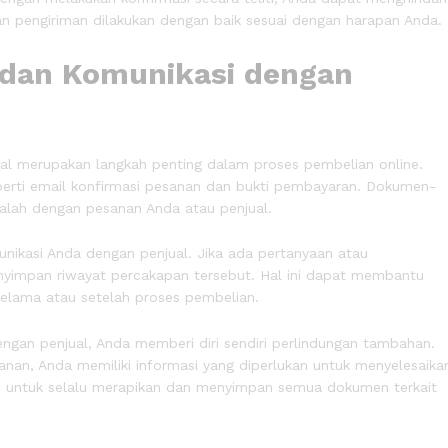
n pengiriman dilakukan dengan baik sesuai dengan harapan Anda.
 dan Komunikasi dengan
al merupakan langkah penting dalam proses pembelian online.
perti email konfirmasi pesanan dan bukti pembayaran. Dokumen-
salah dengan pesanan Anda atau penjual.
nikasi Anda dengan penjual. Jika ada pertanyaan atau
nyimpan riwayat percakapan tersebut. Hal ini dapat membantu
elama atau setelah proses pembelian.
ngan penjual, Anda memberi diri sendiri perlindungan tambahan.
sanan, Anda memiliki informasi yang diperlukan untuk menyelesaika
an untuk selalu merapikan dan menyimpan semua dokumen terkait