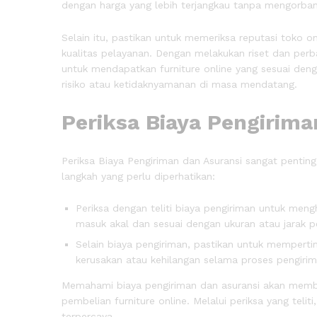
dengan harga yang lebih terjangkau tanpa mengorban
Selain itu, pastikan untuk memeriksa reputasi toko 
kualitas pelayanan. Dengan melakukan riset dan perb
untuk mendapatkan furniture online yang sesuai de
risiko atau ketidaknyamanan di masa mendatang.
Periksa Biaya Pengirima
Periksa Biaya Pengiriman dan Asuransi sangat penting
langkah yang perlu diperhatikan:
Periksa dengan teliti biaya pengiriman untuk meng
masuk akal dan sesuai dengan ukuran atau jarak p
Selain biaya pengiriman, pastikan untuk memperti
kerusakan atau kehilangan selama proses pengirim
Memahami biaya pengiriman dan asuransi akan memb
pembelian furniture online. Melalui periksa yang tel
terpercaya.