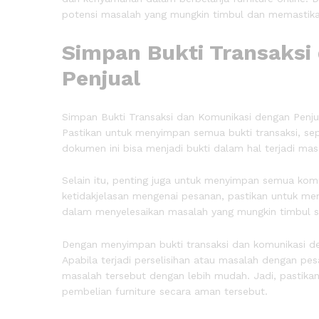
potensi masalah yang mungkin timbul dan memastika
Simpan Bukti Transaksi
Penjual
Simpan Bukti Transaksi dan Komunikasi dengan Penju
Pastikan untuk menyimpan semua bukti transaksi, se
dokumen ini bisa menjadi bukti dalam hal terjadi ma
Selain itu, penting juga untuk menyimpan semua komu
ketidakjelasan mengenai pesanan, pastikan untuk me
dalam menyelesaikan masalah yang mungkin timbul s
Dengan menyimpan bukti transaksi dan komunikasi de
Apabila terjadi perselisihan atau masalah dengan pe
masalah tersebut dengan lebih mudah. Jadi, pastik
pembelian furniture secara aman tersebut.