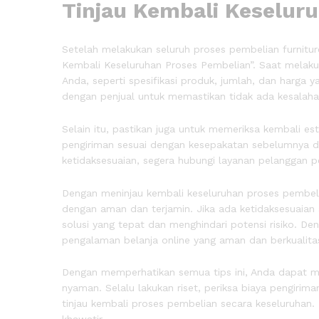
Tinjau Kembali Keselur
Setelah melakukan seluruh proses pembelian furniture
Kembali Keseluruhan Proses Pembelian”. Saat melakuk
Anda, seperti spesifikasi produk, jumlah, dan harga y
dengan penjual untuk memastikan tidak ada kesalaha
Selain itu, pastikan juga untuk memeriksa kembali es
pengiriman sesuai dengan kesepakatan sebelumnya d
ketidaksesuaian, segera hubungi layanan pelanggan penj
Dengan meninjau kembali keseluruhan proses pembel
dengan aman dan terjamin. Jika ada ketidaksesuaian
solusi yang tepat dan menghindari potensi risiko. De
pengalaman belanja online yang aman dan berkualita
Dengan memperhatikan semua tips ini, Anda dapat m
nyaman. Selalu lakukan riset, periksa biaya pengirim
tinjau kembali proses pembelian secara keseluruhan.