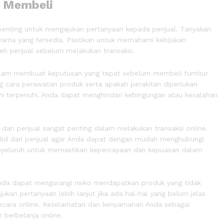
m Membeli
penting untuk mengajukan pertanyaan kepada penjual. Tanyakan
 warna yang tersedia. Pastikan untuk memahami kebijakan
eh penjual sebelum melakukan transaksi.
lam membuat keputusan yang tepat sebelum membeli furnitur
g cara perawatan produk serta apakah perakitan diperlukan
ni terpenuhi, Anda dapat menghindari kebingungan atau kesalahan
 dan penjual sangat penting dalam melakukan transaksi online.
alid dari penjual agar Anda dapat dengan mudah menghubungi
menyeluruh untuk memastikan kepercayaan dan kepuasan dalam
da dapat mengurangi risiko mendapatkan produk yang tidak
kan pertanyaan lebih lanjut jika ada hal-hal yang belum jelas
ecara online. Keselamatan dan kenyamanan Anda sebagai
 berbelanja online.