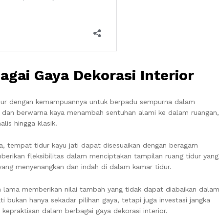
gai Gaya Dekorasi Interior
 tidur dengan kemampuannya untuk berpadu sempurna dalam
ngat dan berwarna kaya menambah sentuhan alami ke dalam ruangan,
lis hingga klasik.
a, tempat tidur kayu jati dapat disesuaikan dengan beragam
berikan fleksibilitas dalam menciptakan tampilan ruang tidur yang
yang menyenangkan dan indah di dalam kamar tidur.
han lama memberikan nilai tambah yang tidak dapat diabaikan dala
ti bukan hanya sekadar pilihan gaya, tetapi juga investasi jangka
 kepraktisan dalam berbagai gaya dekorasi interior.