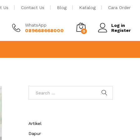
t Us
Contact Us
Blog
Katalog
Cara Order
WhatsApp
Log in
089668668000
Register
0
Artikel
Dapur