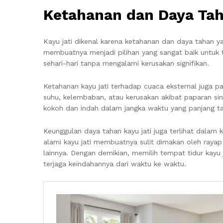
Ketahanan dan Daya Tah
Kayu jati dikenal karena ketahanan dan daya tahan ya
membuatnya menjadi pilihan yang sangat baik untuk
sehari-hari tanpa mengalami kerusakan signifikan.
Ketahanan kayu jati terhadap cuaca eksternal juga pa
suhu, kelembaban, atau kerusakan akibat paparan sin
kokoh dan indah dalam jangka waktu yang panjang tan
Keunggulan daya tahan kayu jati juga terlihat dalam
alami kayu jati membuatnya sulit dimakan oleh raya
lainnya. Dengan demikian, memilih tempat tidur kayu
terjaga keindahannya dari waktu ke waktu.