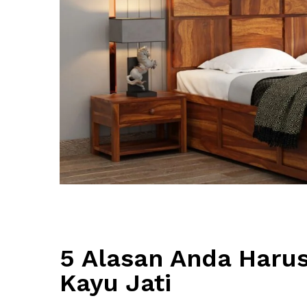
5 Alasan Anda Harus
Kayu Jati