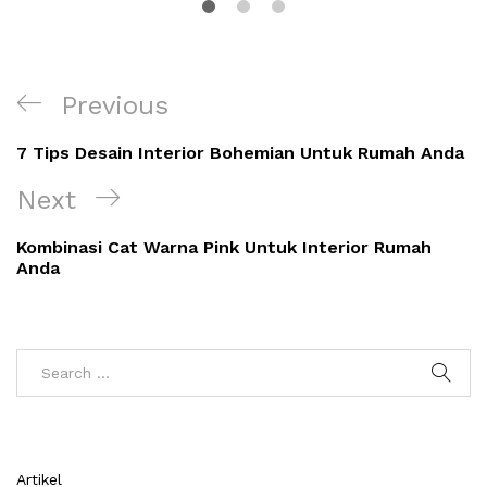
Navigasi
Previous
Previous
pos
Post
7 Tips Desain Interior Bohemian Untuk Rumah Anda
Next
Next
Post
Kombinasi Cat Warna Pink Untuk Interior Rumah
Anda
Artikel