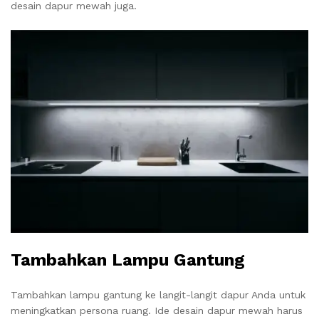
desain dapur mewah juga.
Tambahkan Lampu Gantung
Tambahkan lampu gantung ke langit-langit dapur Anda untuk
meningkatkan persona ruang. Ide desain dapur mewah harus