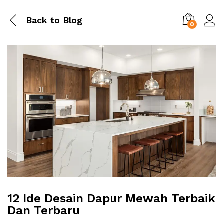
Back to
Blog
0
12 Ide Desain Dapur Mewah Terbaik
Dan Terbaru