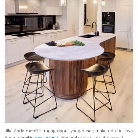
Jika Anda memiliki ruang dapur yang besar, maka ada baiknya
Anda memiliki
meja island
. Menambahkan satu itu sendiri