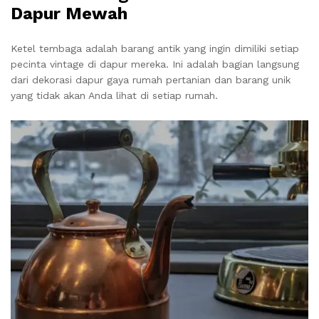
Dapur Mewah
Ketel tembaga adalah barang antik yang ingin dimiliki setiap
pecinta vintage di dapur mereka. Ini adalah bagian langsung
dari dekorasi dapur gaya rumah pertanian dan barang unik
yang tidak akan Anda lihat di setiap rumah.