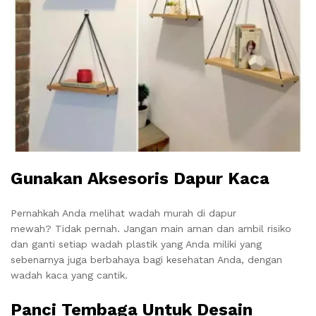
Gunakan Aksesoris Dapur Kaca
Pernahkah Anda melihat wadah murah di dapur
mewah? Tidak pernah. Jangan main aman dan ambil risiko
dan ganti setiap wadah plastik yang Anda miliki yang
sebenarnya juga berbahaya bagi kesehatan Anda, dengan
wadah kaca yang cantik.
Panci Tembaga Untuk Desain