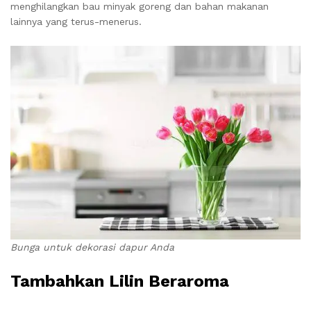
menghilangkan bau minyak goreng dan bahan makanan
lainnya yang terus-menerus.
Bunga untuk dekorasi dapur Anda
Tambahkan Lilin Beraroma