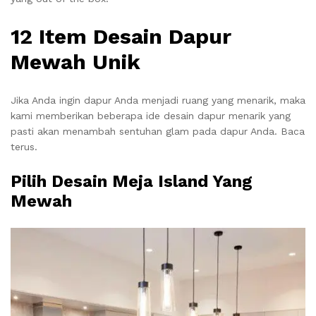
12 Item Desain Dapur
Mewah Unik
Jika Anda ingin dapur Anda menjadi ruang yang menarik, maka
kami memberikan beberapa ide desain dapur menarik yang
pasti akan menambah sentuhan glam pada dapur Anda. Baca
terus.
Pilih Desain Meja Island Yang
Mewah