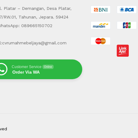
. Platar – Demangan, Desa Platar,
7/RW.01, Tahunan, Jepara. 59424
hatsApp: 089665150702
l:cvrumahmebeljaya@gmail.com
Customer Service
Online
Order Via WA
rved