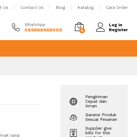
Rp
4.700.000
Tambah ke keranjang
t Us
Contact Us
Blog
Katalog
Cara Order
WhatsApp
Log in
089668668000
Register
0
Pengiriman
Cepat dan
Aman
Garansi Produk
Sesuai Pesanan
Supplier give
bills for this
Anak yang