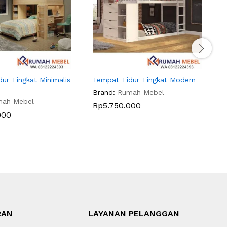
ur Tingkat Minimalis
Tempat Tidur Tingkat Modern
T
Brand:
Rumah Mebel
B
mah Mebel
Rp
5.750.000
000
RAN
LAYANAN PELANGGAN