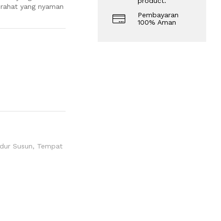
product.
irahat yang nyaman
Pembayaran
100% Aman
dur Susun
,
Tempat