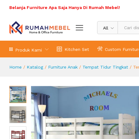
Tempat Tidur Susun Dari Kayu
Belanja Furniture Apa Saja Hanya Di Rumah Mebel!
Deskripsi Produk
Ulasan (0)
All
Kitchen Set
Custom Furnitur
Produk Kami
Home
/
Katalog
/
Furniture Anak
/
Tempat Tidur Tingkat
/
Te