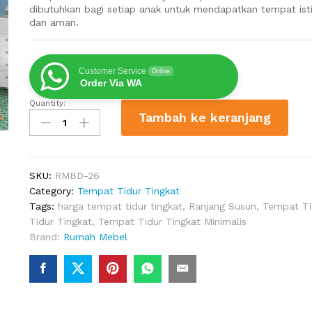
dibutuhkan bagi setiap anak untuk mendapatkan tempat ist
dan aman.
Customer Service
Online
Order Via WA
Quantity:
Tempat
Tambah ke keranjang
Tidur
Susun
Dari
Kayu
SKU:
RMBD-26
quantity
Category:
Tempat Tidur Tingkat
Tags:
harga tempat tidur tingkat
,
Ranjang Susun
,
Tempat Ti
Tidur Tingkat
,
Tempat Tidur Tingkat Minimalis
Brand:
Rumah Mebel