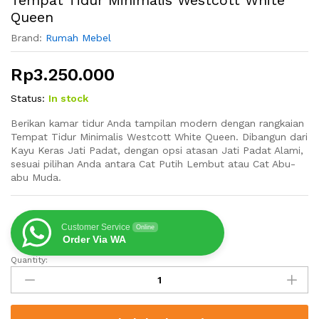
Tempat Tidur Minimalis Westcott White
Queen
Brand:
Rumah Mebel
Rp
3.250.000
Status:
In stock
Berikan kamar tidur Anda tampilan modern dengan rangkaian
Tempat Tidur Minimalis Westcott White Queen. Dibangun dari
Kayu Keras Jati Padat, dengan opsi atasan Jati Padat Alami,
sesuai pilihan Anda antara Cat Putih Lembut atau Cat Abu-
abu Muda.
Customer Service
Online
Order Via WA
Quantity:
Tempat
Tidur
Minimalis
Westcott