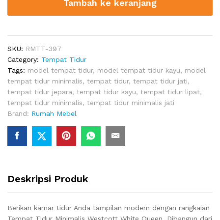
Tambah ke keranjang
White
Queen
quantity
SKU:
RMTT-397
Category:
Tempat Tidur
Tags:
model tempat tidur
,
model tempat tidur kayu
,
model
tempat tidur minimalis
,
tempat tidur
,
tempat tidur jati
,
tempat tidur jepara
,
tempat tidur kayu
,
tempat tidur lipat
,
tempat tidur minimalis
,
tempat tidur minimalis jati
Brand:
Rumah Mebel
Deskripsi Produk
Berikan kamar tidur Anda tampilan modern dengan rangkaian
Tempat Tidur Minimalis Westcott White Queen. Dibangun dari