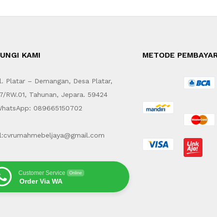
UNGI KAMI
METODE PEMBAYA
. Platar – Demangan, Desa Platar,
7/RW.01, Tahunan, Jepara. 59424
hatsApp: 089665150702
l:cvrumahmebeljaya@gmail.com
Customer Service
Online
Order Via WA