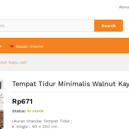
u Jati
Abou
Search
e
Desain Interior
nut Kayu Jati
Tempat Tidur Minimalis Walnut Kay
Rp
671
Status:
In stock
Ukuran Standar Tempat Tidur :
Single : 90 × 200 cm