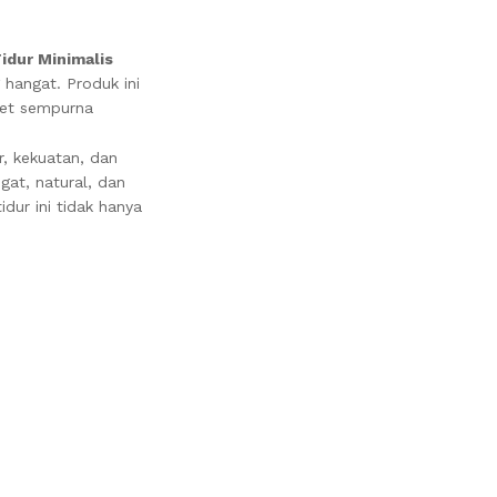
idur Minimalis
hangat. Produk ini
aket sempurna
r, kekuatan, dan
at, natural, dan
dur ini tidak hanya