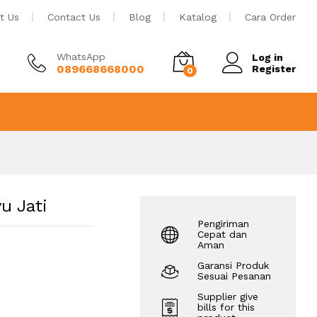
Rp
671
Tambah ke keranjang
t Us
Contact Us
Blog
Katalog
Cara Order
WhatsApp
Log in
089668668000
Register
0
u Jati
Pengiriman
Cepat dan
Aman
Garansi Produk
Sesuai Pesanan
Supplier give
bills for this