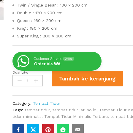
Twin / Single Besar : 100 × 200 cm
Double : 120 × 200 cm
Queen : 160 × 200 cm
King : 180 × 200 cm
Super King : 200 × 200 cm
Customer Service
Online
Order Via WA
Quantity:
Tempat
Tambah ke keranjang
Tidur
Minimalis
Walnut
Kayu
Category:
Tempat Tidur
Jati
Tags:
tempat tidur
,
tempat tidur jati solid
,
Tempat Tidur Ka
quantity
tidur minimalis
,
Tempat Tidur Minimalis Terbaru
,
tempat tid