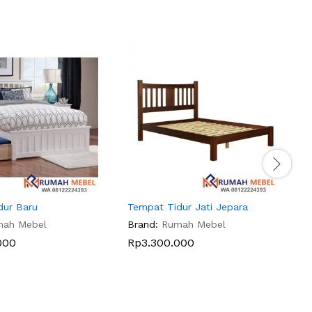
dur Baru
Tempat Tidur Jati Jepara
T
mah Mebel
Brand:
Rumah Mebel
B
000
Rp
3.300.000