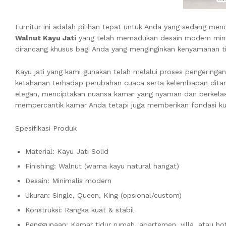
Furnitur ini adalah pilihan tepat untuk Anda yang sedang men
Walnut Kayu Jati
yang telah memadukan desain modern minima
dirancang khusus bagi Anda yang menginginkan kenyamanan tidu
Kayu jati yang kami gunakan telah melalui proses pengeringa
ketahanan terhadap perubahan cuaca serta kelembapan ditam
elegan, menciptakan nuansa kamar yang nyaman dan berkelas .De
mempercantik kamar Anda tetapi juga memberikan fondasi ku
Spesifikasi Produk
Material: Kayu Jati Solid
Finishing: Walnut (warna kayu natural hangat)
Desain: Minimalis modern
Ukuran: Single, Queen, King (opsional/custom)
Konstruksi: Rangka kuat & stabil
Penggunaan: Kamar tidur rumah, apartemen, villa, atau ho