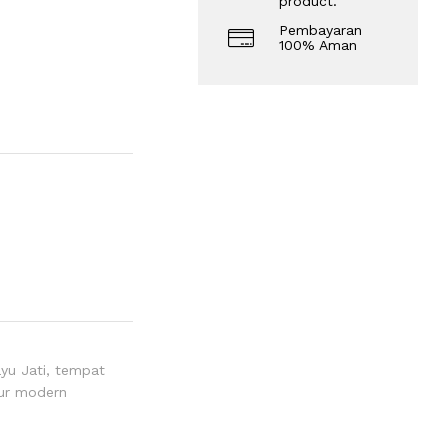
product.
Pembayaran
100% Aman
yu Jati
,
tempat
ur modern