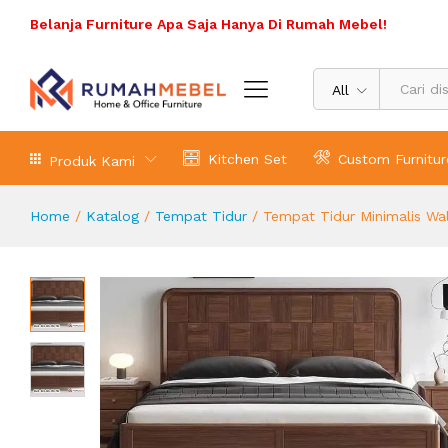
Tempat Tidur Minimalis Walnut Kay
Belanja Furniture Apa Saja Hanya Di Rumah Mebel!
Deskripsi Produk
All
Kitchen Set
Custom Furnitur
Produk Kami
Home
/
Katalog
/
Tempat Tidur
/
Tempat Tidur Minimalis Wal