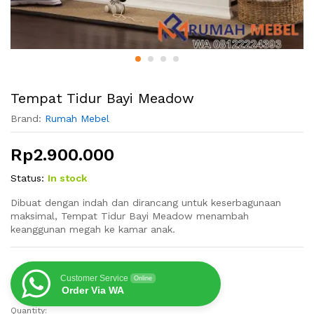
Tempat Tidur Bayi Meadow
Brand:
Rumah Mebel
Rp
2.900.000
Status:
In stock
Dibuat dengan indah dan dirancang untuk keserbagunaan
maksimal, Tempat Tidur Bayi Meadow menambah
keanggunan megah ke kamar anak.
Customer Service
Online
Order Via WA
Quantity:
Tempat