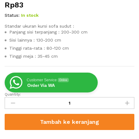
Rp
83
Status:
In stock
Standar ukuran kursi sofa sudut :
Panjang sisi terpanjang : 200-300 cm
Sisi lainnya : 130-200 cm
Tinggi rata-rata : 80-120 cm
Tinggi meja : 35-45 cm
Customer Service
Online
Order Via WA
Quantity:
Sofa
Sudut
Scandinavian
Kayu
Tambah ke keranjang
Jati
quantity