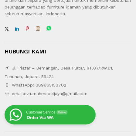
online dari Jepara yang bertujuan untuk memenuhi kebutuhan
pelanggan terhadap furniture idaman yang dibutuhkan
seluruh masyarakat Indonesia.
HUBUNGI KAMI
Jl. Platar – Demangan, Desa Platar, RT.07/RW.01,
Tahunan, Jepara. 59424
WhatsApp: 089665150702
email:cvrumahmebeljaya@gmail.com
Customer Service
Online
Order Via WA