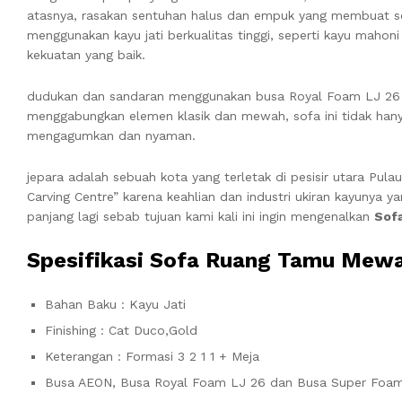
atasnya, rasakan sentuhan halus dan empuk yang membuat s
menggunakan kayu jati berkualitas tinggi, seperti kayu mahoni
kekuatan yang baik.
dudukan dan sandaran menggunakan busa Royal Foam LJ 26 
menggabungkan elemen klasik dan mewah, sofa ini tidak hany
mengagumkan dan nyaman.
jepara adalah sebuah kota yang terletak di pesisir utara Pul
Carving Centre” karena keahlian dan industri ukiran kayunya 
panjang lagi sebab tujuan kami kali ini ingin mengenalkan
Sof
Spesifikasi Sofa Ruang Tamu Mewah
Bahan Baku : Kayu Jati
Finishing : Cat Duco,Gold
Keterangan : Formasi 3 2 1 1 + Meja
Busa AEON, Busa Royal Foam LJ 26 dan Busa Super Foa