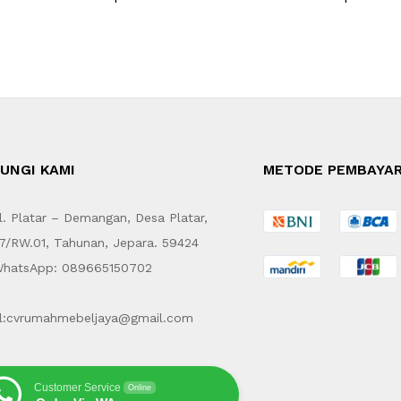
UNGI KAMI
METODE PEMBAYA
. Platar – Demangan, Desa Platar,
7/RW.01, Tahunan, Jepara. 59424
hatsApp: 089665150702
l:cvrumahmebeljaya@gmail.com
Customer Service
Online