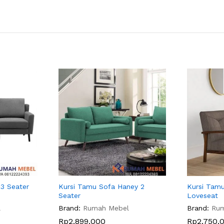
 3 Seater
Kursi Tamu Sofa Haney 2
Kursi Tamu
Seater
Loveseat
l
Brand:
Rumah Mebel
Brand:
Ru
Rp
2.899.000
Rp
2.750.