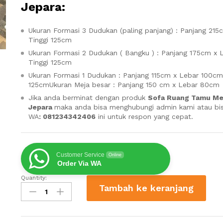
Jepara
:
Ukuran Formasi 3 Dudukan (paling panjang) : Panjang 21
Tinggi 125cm
Ukuran Formasi 2 Dudukan ( Bangku ) : Panjang 175cm x 
Tinggi 125cm
Ukuran Formasi 1 Dudukan : Panjang 115cm x Lebar 100cm 
125cmUkuran Meja besar : Panjang 150 cm x Lebar 80cm
Jika anda berminat dengan produk
Sofa Ruang Tamu Me
Jepara
maka anda bisa menghubungi admin kami atau bis
WA
: 081234342406
ini untuk respon yang cepat.
Customer Service
Online
Order Via WA
Quantity:
Sofa
Tambah ke keranjang
Ruang
Tamu
Mewah