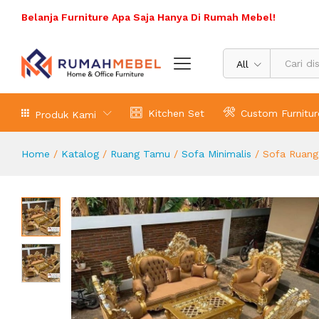
Sofa Ruang Tamu Mewah Gold Ukir
Belanja Furniture Apa Saja Hanya Di Rumah Mebel!
Deskripsi Produk
All
Kitchen Set
Custom Furnitur
Produk Kami
Home
/
Katalog
/
Ruang Tamu
/
Sofa Minimalis
/
Sofa Ruang