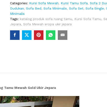
Gold
Categories:
Kursi Sofa Mewah
,
Kursi Tamu Sofa
,
Sofa 2 Du
Ukir
Dudukan
,
Sofa Bed
,
Sofa Minimalis
,
Sofa Set
,
Sofa Single
,
Jepara
Minimalis
quantity
Tags:
katalog produk sofa ruang tamu
,
Kursi Sofa Tamu
,
Se
Jepara
,
Sofa Mewah eropa ukir jepara
ng Tamu Mewah Gold Ukir Jepara