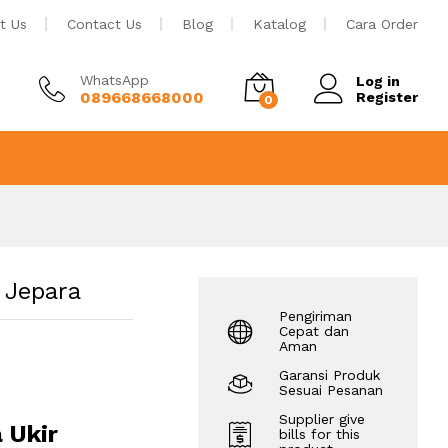
Rp
32.000.000
Tambah ke keranjang
t Us
Contact Us
Blog
Katalog
Cara Order
WhatsApp
Log in
089668668000
Register
0
 Jepara
Pengiriman
Cepat dan
Aman
Garansi Produk
Sesuai Pesanan
Supplier give
 Ukir
bills for this