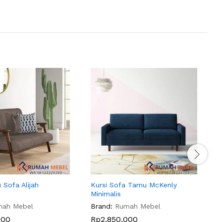
 Sofa Alijah
Kursi Sofa Tamu McKenly
K
Minimalis
S
mah Mebel
Brand:
Rumah Mebel
B
000
Rp
2.850.000