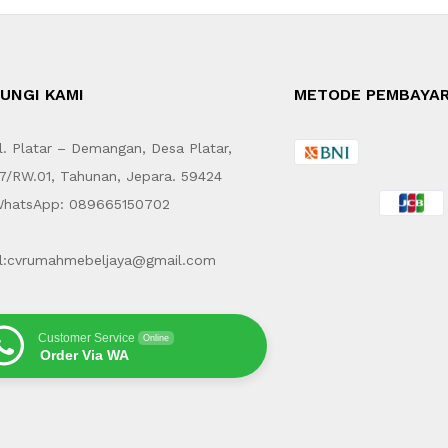
UNGI KAMI
METODE PEMBAYA
. Platar – Demangan, Desa Platar,
7/RW.01, Tahunan, Jepara. 59424
hatsApp: 089665150702
l:cvrumahmebeljaya@gmail.com
Customer Service
Online
Order Via WA