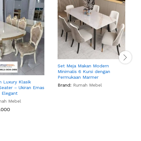
Set Meja Makan Modern
M
Minimalis 6 Kursi dengan
K
Permukaan Marmer
B
 Luxury Klasik
Brand:
Rumah Mebel
Seater – Ukiran Emas
 Elegant
mah Mebel
.000