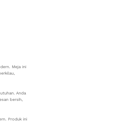
rn. Meja ini
erkilau,
butuhan. Anda
san bersih,
rn. Produk ini