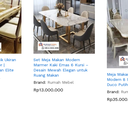
k Ukiran
Set Meja Makan Modern
r |
Marmer Kaki Emas 6 Kursi –
n Elite
Desain Mewah Elegan untuk
Meja Makan
Ruang Makan
l
Modern 8 
Brand:
Rumah Mebel
Duco Putih
Rp
13.000.000
Brand:
Ru
Rp
35.000