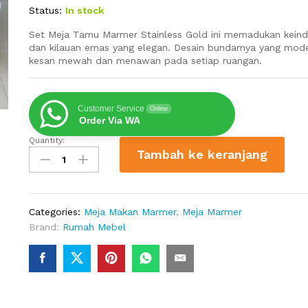
Status:
In stock
Set Meja Tamu Marmer Stainless Gold ini memadukan kein
dan kilauan emas yang elegan. Desain bundarnya yang mo
kesan mewah dan menawan pada setiap ruangan.
Customer Service
Online
Order Via WA
Quantity:
Set
Tambah ke keranjang
Meja
Tamu
Marmer
Stainless
Categories:
Meja Makan Marmer
,
Meja Marmer
Gold
Brand:
Rumah Mebel
–
Desain
Modern
Mewah
Elegan