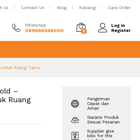
Rp
5.500.000
Tambah ke keranjang
t Us
Contact Us
Blog
Katalog
Cara Order
WhatsApp
Log in
089668668000
Register
0
 untuk Ruang Tamu
old –
uk Ruang
Pengiriman
Cepat dan
Aman
Garansi Produk
Sesuai Pesanan
Supplier give
bills for this