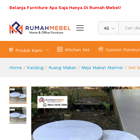
Ruang Tamu
Belanja Furniture Apa Saja Hanya Di Rumah Mebel!
Deskripsi Produk
All
Kitchen Set
Custom Furnitur
Produk Kami
Home
/
Katalog
/
Ruang Makan
/
Meja Makan Marmer
/
Set 