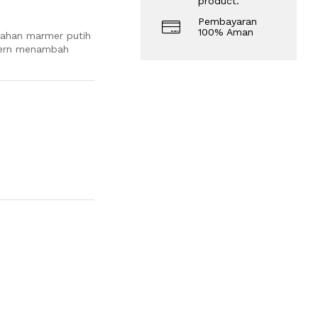
product.
Pembayaran
100% Aman
dahan marmer putih
dern menambah