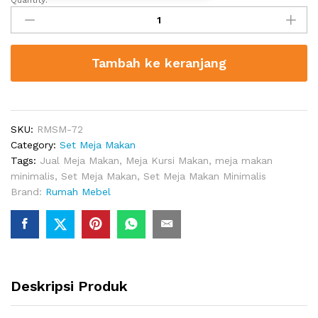
Quantity:
Set
Meja
Makan
Minimalis
Tambah ke keranjang
4
Kursi
Duco
Putih
quantity
SKU:
RMSM-72
Category:
Set Meja Makan
Tags:
Jual Meja Makan
,
Meja Kursi Makan
,
meja makan
minimalis
,
Set Meja Makan
,
Set Meja Makan Minimalis
Brand:
Rumah Mebel
Deskripsi Produk