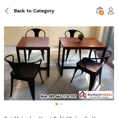
Back to
Category
0