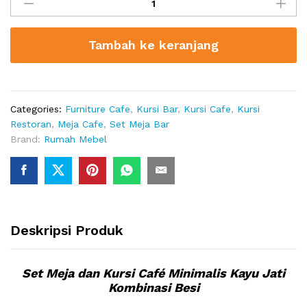
Meja
dan
Kursi
Tambah ke keranjang
Café
Minimalis
Kayu
Jati
Kombinasi
Categories:
Furniture Cafe
,
Kursi Bar
,
Kursi Cafe
,
Kursi
Besi
Restoran
,
Meja Cafe
,
Set Meja Bar
quantity
Brand:
Rumah Mebel
Deskripsi Produk
Set Meja dan Kursi Café Minimalis Kayu Jati
Kombinasi Besi