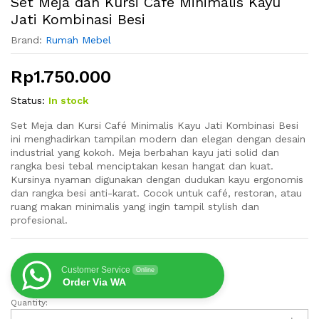
Set Meja dan Kursi Café Minimalis Kayu
Jati Kombinasi Besi
Brand:
Rumah Mebel
Rp
1.750.000
Status:
In stock
Set Meja dan Kursi Café Minimalis Kayu Jati Kombinasi Besi
ini menghadirkan tampilan modern dan elegan dengan desain
industrial yang kokoh. Meja berbahan kayu jati solid dan
rangka besi tebal menciptakan kesan hangat dan kuat.
Kursinya nyaman digunakan dengan dudukan kayu ergonomis
dan rangka besi anti-karat. Cocok untuk café, restoran, atau
ruang makan minimalis yang ingin tampil stylish dan
profesional.
Customer Service
Online
Order Via WA
Quantity:
Set