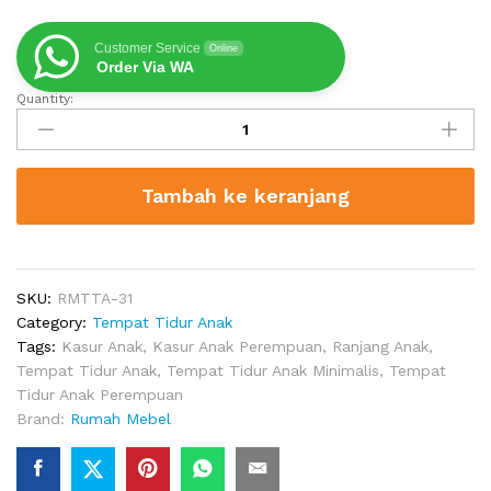
Customer Service
Online
Order Via WA
Quantity:
Ranjang
Susun
Anak
Minimalis
Tambah ke keranjang
Archway
quantity
SKU:
RMTTA-31
Category:
Tempat Tidur Anak
Tags:
Kasur Anak
,
Kasur Anak Perempuan
,
Ranjang Anak
,
Tempat Tidur Anak
,
Tempat Tidur Anak Minimalis
,
Tempat
Tidur Anak Perempuan
Brand:
Rumah Mebel