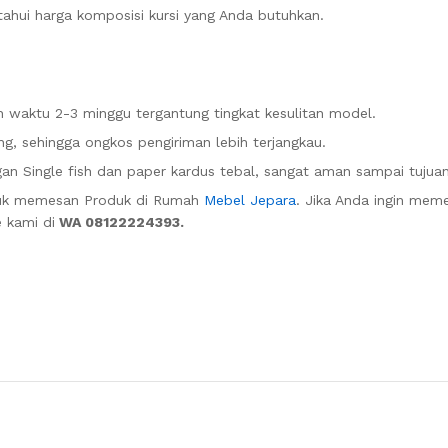
hui harga komposisi kursi yang Anda butuhkan.
waktu 2-3 minggu tergantung tingkat kesulitan model.
g, sehingga ongkos pengiriman lebih terjangkau.
n Single fish dan paper kardus tebal, sangat aman sampai tujuan
tuk memesan Produk di Rumah
Mebel Jepara
. Jika Anda ingin mem
 kami di
WA 08122224393.