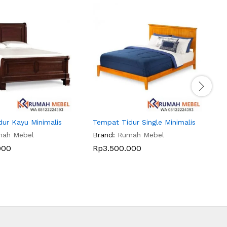
T
B
ur Kayu Minimalis
Tempat Tidur Single Minimalis
mah Mebel
Brand:
Rumah Mebel
000
Rp
3.500.000