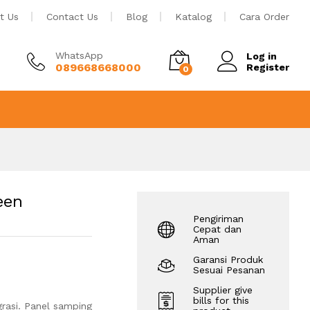
Rp
3.750.000
Tambah ke keranjang
t Us
Contact Us
Blog
Katalog
Cara Order
WhatsApp
Log in
089668668000
Register
0
een
Pengiriman
Cepat dan
Aman
Garansi Produk
Sesuai Pesanan
Supplier give
bills for this
rasi. Panel samping