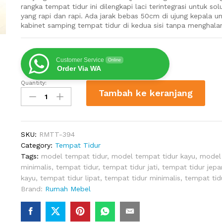
rangka tempat tidur ini dilengkapi laci terintegrasi untuk s
yang rapi dan rapi. Ada jarak bebas 50cm di ujung kepala 
kabinet samping tempat tidur di kedua sisi tanpa menghalang
Customer Service
Online
Order Via WA
Quantity:
Ranjang
Tambah ke keranjang
Jati
4
Laci
Wimbledon
SKU:
RMTT-394
Queen
Category:
Tempat Tidur
quantity
Tags:
model tempat tidur
,
model tempat tidur kayu
,
model 
minimalis
,
tempat tidur
,
tempat tidur jati
,
tempat tidur jepa
kayu
,
tempat tidur lipat
,
tempat tidur minimalis
,
tempat tidu
Brand:
Rumah Mebel