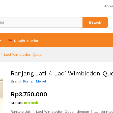
een
Abou
n (0)
Search
e
Desain Interior
i 4 Laci Wimbledon Queen
Ranjang Jati 4 Laci Wimbledon Qu
Brand:
Rumah Mebel
Rp
3.750.000
Status:
In stock
Ranjang Jati 4 Laci Wimbledon Queen dengan 4 laci terinteg