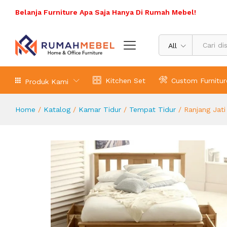
Ranjang Jati 4 Laci Wimbledon Qu
Belanja Furniture Apa Saja Hanya Di Rumah Mebel!
Deskripsi Produk
Spesifikasi Produk
Ulasa
All
Kitchen Set
Custom Furnitur
Produk Kami
Home
/
Katalog
/
Kamar Tidur
/
Tempat Tidur
/
Ranjang Jat