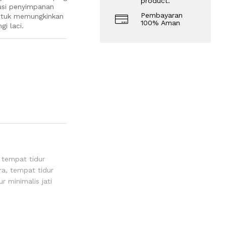
product.
olusi penyimpanan
Pembayaran
untuk memungkinkan
100% Aman
i laci.
tempat tidur
ra
,
tempat tidur
r minimalis jati