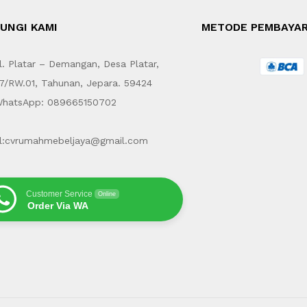
UNGI KAMI
METODE PEMBAYA
. Platar – Demangan, Desa Platar,
7/RW.01, Tahunan, Jepara. 59424
hatsApp: 089665150702
l:cvrumahmebeljaya@gmail.com
Customer Service
Online
Order Via WA