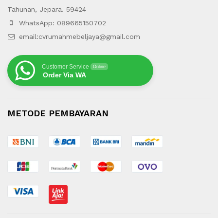
Tahunan, Jepara. 59424
WhatsApp: 089665150702
email:cvrumahmebeljaya@gmail.com
Customer Service
Online
Order Via WA
METODE PEMBAYARAN