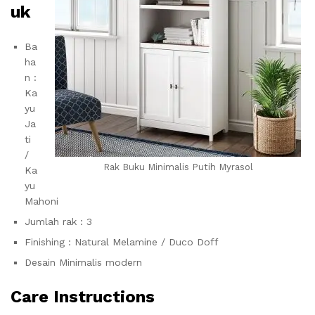
uk
Ba
ha
n :
Ka
yu
Ja
ti
/
Rak Buku Minimalis Putih Myrasol
Ka
yu
Mahoni
Jumlah rak : 3
Finishing : Natural Melamine / Duco Doff
Desain Minimalis modern
Care Instructions