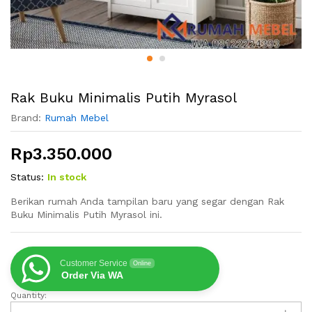
Rak Buku Minimalis Putih Myrasol
Brand:
Rumah Mebel
Rp
3.350.000
Status:
In stock
Berikan rumah Anda tampilan baru yang segar dengan Rak
Buku Minimalis Putih Myrasol ini.
Customer Service
Online
Order Via WA
Quantity:
Rak