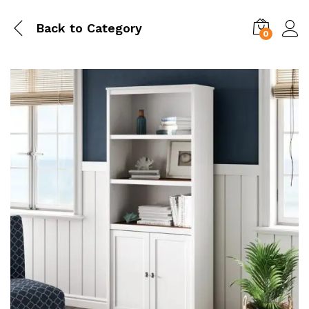
Back to
Category
0