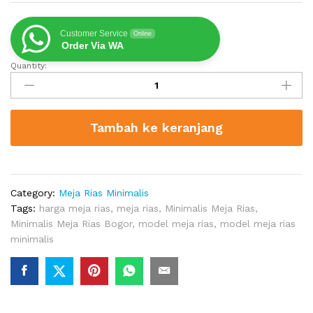
Customer Service
Online
Order Via WA
Quantity:
Minimalis
Meja
Rias
Bogor
Tambah ke keranjang
quantity
Category:
Meja Rias Minimalis
Tags:
harga meja rias
,
meja rias
,
Minimalis Meja Rias
,
Minimalis Meja Rias Bogor
,
model meja rias
,
model meja rias
minimalis