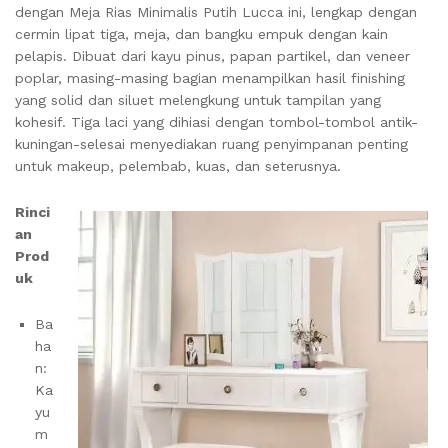
dengan Meja Rias Minimalis Putih Lucca ini, lengkap dengan
cermin lipat tiga, meja, dan bangku empuk dengan kain
pelapis. Dibuat dari kayu pinus, papan partikel, dan veneer
poplar, masing-masing bagian menampilkan hasil finishing
yang solid dan siluet melengkung untuk tampilan yang
kohesif. Tiga laci yang dihiasi dengan tombol-tombol antik-
kuningan-selesai menyediakan ruang penyimpanan penting
untuk makeup, pelembab, kuas, dan seterusnya.
Rinci
an
Prod
uk
Ba
ha
n:
Ka
yu
m