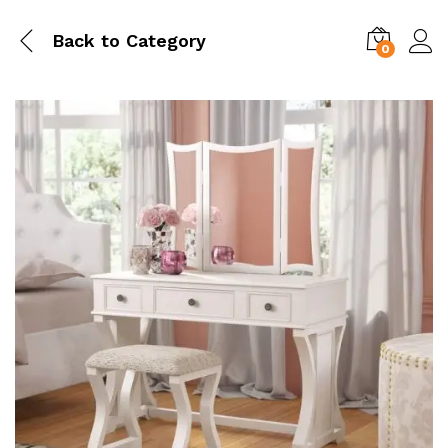
Back to
Category
0