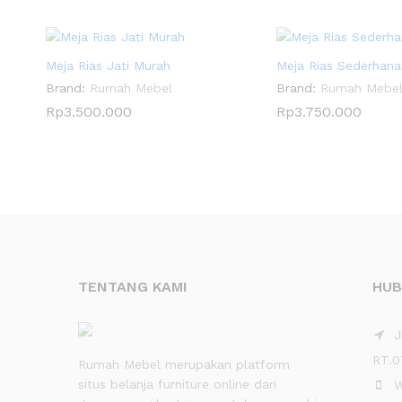
Meja Rias Jati Murah
Meja Rias Sederhana
Brand:
Rumah Mebel
Brand:
Rumah Mebe
Rp
3.500.000
Rp
3.750.000
TENTANG KAMI
HUB
Jl
RT.0
Rumah Mebel merupakan platform
situs belanja furniture online dari
W