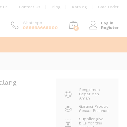
Rp
65
Tambah ke keranjang
t Us
Contact Us
Blog
Katalog
Cara Order
WhatsApp
Log in
089668668000
Register
0
alang
Pengiriman
Cepat dan
Aman
Garansi Produk
Sesuai Pesanan
Supplier give
bills for this