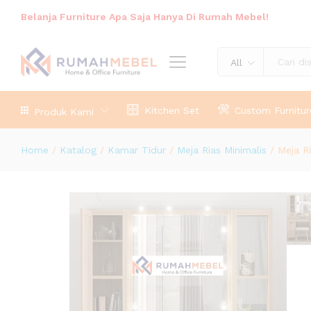
Meja Rias Minimalis Natural Jati M
Belanja Furniture Apa Saja Hanya Di Rumah Mebel!
Deskripsi Produk
All
Kitchen Set
Custom Furnitur
Produk Kami
Home
/
Katalog
/
Kamar Tidur
/
Meja Rias Minimalis
/
Meja Ri