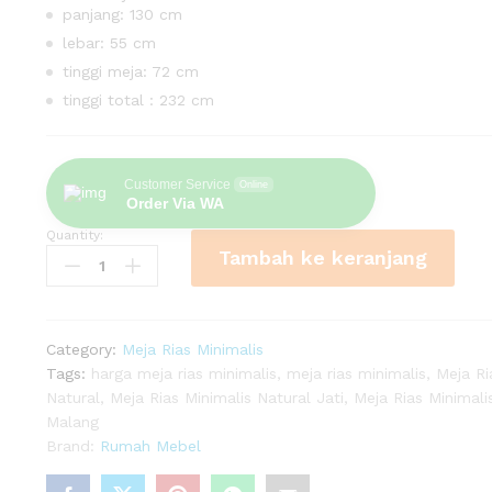
panjang: 130 cm
lebar: 55 cm
tinggi meja: 72 cm
tinggi total : 232 cm
Customer Service
Online
Order Via WA
Quantity:
Meja
Tambah ke keranjang
Rias
Minimalis
Natural
Jati
Category:
Meja Rias Minimalis
Malang
Tags:
harga meja rias minimalis
,
meja rias minimalis
,
Meja Ri
quantity
Natural
,
Meja Rias Minimalis Natural Jati
,
Meja Rias Minimali
Malang
Brand:
Rumah Mebel