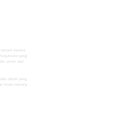
erlaris karena
ectoquinone yang
dan aman dari
dan detail yang
kan Anda menata