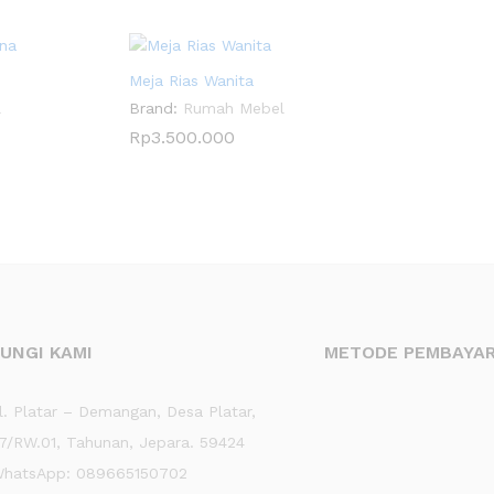
Meja Rias Wanita
l
Brand:
Rumah Mebel
Rp
3.500.000
UNGI KAMI
METODE PEMBAYA
. Platar – Demangan, Desa Platar,
7/RW.01, Tahunan, Jepara. 59424
hatsApp: 089665150702