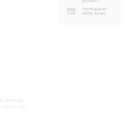
product.
Pembayaran
100% Aman
as Minimalis
s Natural Jati