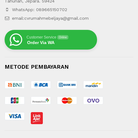
Tahunan, Jepara. 59424
WhatsApp: 089665150702
email:cvrumahmebeljaya@gmail.com
Customer Service
Online
Order Via WA
METODE PEMBAYARAN