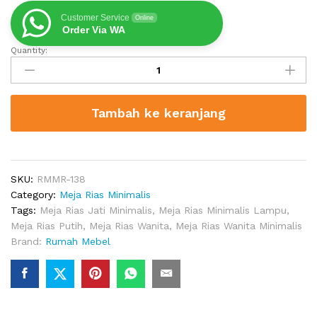
Customer Service
Online
Order Via WA
Quantity:
Meja
Rias
Kayu
Klasik
Tambah ke keranjang
Mirror
quantity
SKU:
RMMR-138
Category:
Meja Rias Minimalis
Tags:
Meja Rias Jati Minimalis
,
Meja Rias Minimalis Lampu
,
Meja Rias Putih
,
Meja Rias Wanita
,
Meja Rias Wanita Minimalis
Brand:
Rumah Mebel