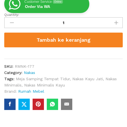
Customer Service
Online
Order Via WA
Quantity:
Meja
Nakas
Modern
Jamstin
Tambah ke keranjang
quantity
SKU:
RMNK-177
Category:
Nakas
Tags:
Meja Samping Tempat Tidur
,
Nakas Kayu Jati
,
Nakas
Minimalis
,
Nakas Minimalis Kayu
Brand:
Rumah Mebel