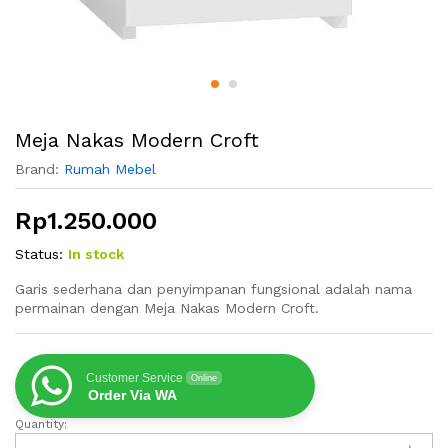
Meja Nakas Modern Croft
Brand:
Rumah Mebel
Rp
1.250.000
Status:
In stock
Garis sederhana dan penyimpanan fungsional adalah nama
permainan dengan Meja Nakas Modern Croft.
Customer Service
Online
Order Via WA
Quantity:
Meja