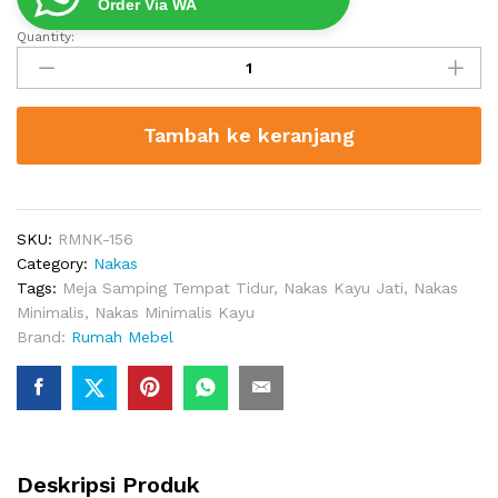
Order Via WA
Quantity:
Meja
Nakas
Minimalis
Modrn
Tambah ke keranjang
Naoma
quantity
SKU:
RMNK-156
Category:
Nakas
Tags:
Meja Samping Tempat Tidur
,
Nakas Kayu Jati
,
Nakas
Minimalis
,
Nakas Minimalis Kayu
Brand:
Rumah Mebel
Deskripsi Produk