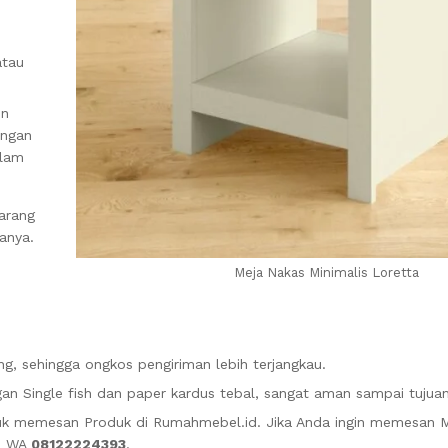
atau
in
engan
alam
Barang
anya.
Meja Nakas Minimalis Loretta
g, sehingga ongkos pengiriman lebih terjangkau.
n Single fish dan paper kardus tebal, sangat aman sampai tujuan
k memesan Produk di Rumahmebel.id. Jika Anda ingin memesan 
mi WA
08122224393
.