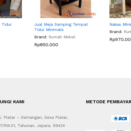
 Tidur
Jual Meja Samping Tempat
Nakas Mini
Tidur Minimalis
l
Brand:
Ru
Brand:
Rumah Mebel
Rp
970.00
Rp
850.000
UNGI KAMI
METODE PEMBAYA
. Platar – Demangan, Desa Platar,
7/RW.01, Tahunan, Jepara. 59424