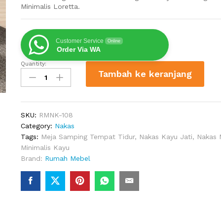
Minimalis Loretta.
Customer Service
Online
Order Via WA
Quantity:
Meja
Tambah ke keranjang
Nakas
Minimalis
Loretta
quantity
SKU:
RMNK-108
Category:
Nakas
Tags:
Meja Samping Tempat Tidur
,
Nakas Kayu Jati
,
Nakas 
Minimalis Kayu
Brand:
Rumah Mebel