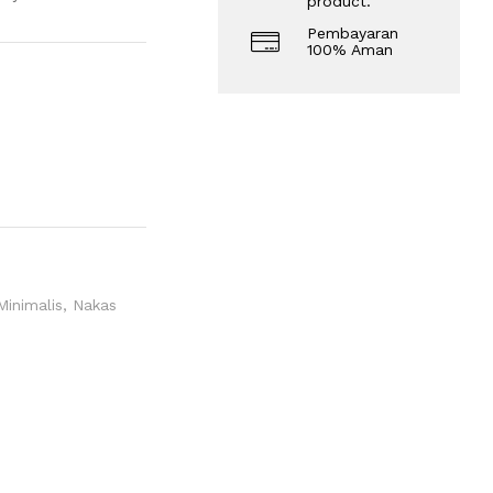
product.
Pembayaran
100% Aman
Minimalis
,
Nakas