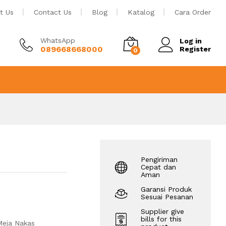
Rp
1.150.000
Tambah ke keranjang
t Us
Contact Us
Blog
Katalog
Cara Order
WhatsApp
Log in
089668668000
Register
0
Pengiriman
Cepat dan
Aman
Garansi Produk
Sesuai Pesanan
Supplier give
bills for this
Meja Nakas