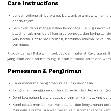
Care Instructions
Jangan terkena air berwarna, bara api, asam/bahan kimia 
benda tajam.
Bersihkan debu menggunakan kemoceng. Lalu, gunakan ka
basah untuk membersihkan area bernoda dan keringkan d
kain bersih. Untuk hasil terbaik, bersihkan minimal sekali d
seminggu.
Produk Lemari Pakaian ini terbuat dari material Kayu alami. 
yang akan Anda terima mungkin akan berbeda serat dan warn
Pemesanan & Pengiriman
Kami menerima pengiriman ke seluruh Indonesia
Pengiriman menggunakan Jasa Expedisi dari Jepara langsun
Demi keamanan barang saat pengiriman kami packing denga
Kami selalu memberikan kemudahan dan kenyamanan untu
Minimalis Loretta, silahkan pesan ke customer service ka