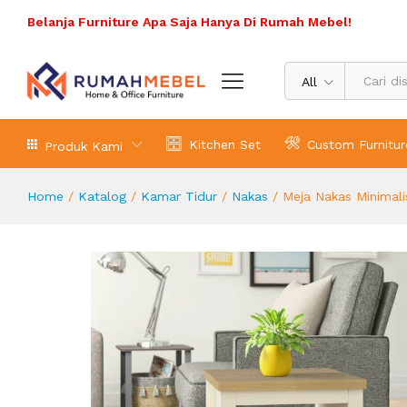
Meja Nakas Minimalis Loretta
Belanja Furniture Apa Saja Hanya Di Rumah Mebel!
Deskripsi Produk
Spesifikasi Produk
Ulasa
All
Kitchen Set
Custom Furnitur
Produk Kami
Home
/
Katalog
/
Kamar Tidur
/
Nakas
/
Meja Nakas Minimali