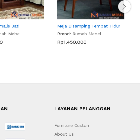
malis Jati
Meja Disamping Tempat Tidur
M
T
mah Mebel
Brand:
Rumah Mebel
B
0
Rp
1.450.000
RAN
LAYANAN PELANGGAN
Furniture Custom
About Us