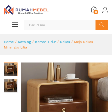
0
Search
Home
/
Katalog
/
Kamar Tidur
/
Nakas
/
Meja Nakas
Minimalis Lilia