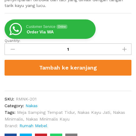
tarik kayu yang lucu.
Customer Service
Online
Order Via WA
Quantity:
Meja
Nakas
Minimalis
Lilia
Tambah ke keranjang
quantity
SKU:
RMNK-201
Category:
Nakas
Tags:
Meja Samping Tempat Tidur
,
Nakas Kayu Jati
,
Nakas
Minimalis
,
Nakas Minimalis Kayu
Brand:
Rumah Mebel