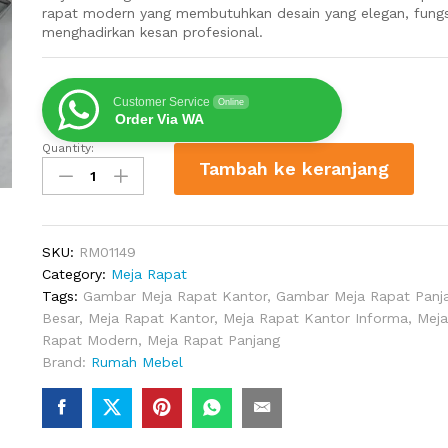
rapat modern yang membutuhkan desain yang elegan, fungs
menghadirkan kesan profesional.
Customer Service
Online
Order Via WA
Quantity:
Meja
Tambah ke keranjang
Meeting
Minimalis
Untuk
12
SKU:
RM01149
Kursi
Category:
Meja Rapat
quantity
Tags:
Gambar Meja Rapat Kantor
,
Gambar Meja Rapat Panj
Besar
,
Meja Rapat Kantor
,
Meja Rapat Kantor Informa
,
Meja
Rapat Modern
,
Meja Rapat Panjang
Brand:
Rumah Mebel