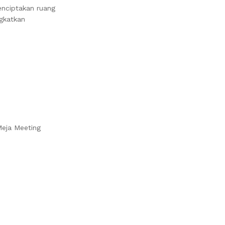
enciptakan ruang
ngkatkan
Meja Meeting