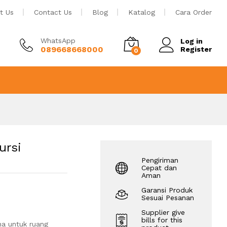
Rp
10.500.000
Tambah ke keranjang
t Us
Contact Us
Blog
Katalog
Cara Order
WhatsApp
Log in
089668668000
Register
0
ursi
Pengiriman
Cepat dan
Aman
Garansi Produk
Sesuai Pesanan
Supplier give
bills for this
na untuk ruang