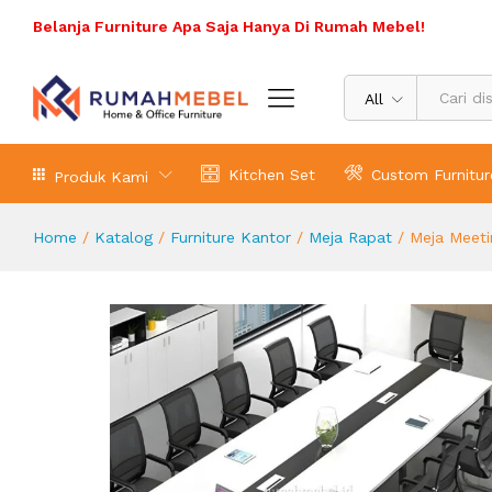
Meja Meeting Minimalis Untuk 12 Ku
Belanja Furniture Apa Saja Hanya Di Rumah Mebel!
Deskripsi Produk
Spesifikasi Produk
Ulasa
All
Kitchen Set
Custom Furnitur
Produk Kami
Home
/
Katalog
/
Furniture Kantor
/
Meja Rapat
/
Meja Meeti