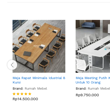
Meja Rapat Minimalis Idustrial 8
Meja Meeting Putih K
Kursi
Untuk 10 Orang
Brand:
Rumah Mebel
Brand:
Rumah Mebe
Rp
9.750.000
Rp
14.500.000
Dinilai
5
dari 5