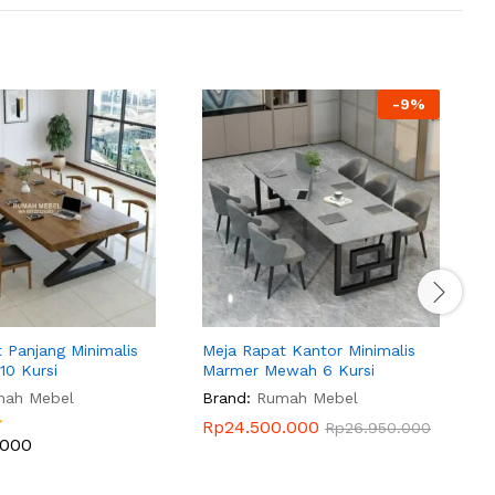
-
9
%
M
B
 Panjang Minimalis
Meja Rapat Kantor Minimalis
 10 Kursi
Marmer Mewah 6 Kursi
mah Mebel
Brand:
Rumah Mebel
Rp
24.500.000
Rp
26.950.000
.000