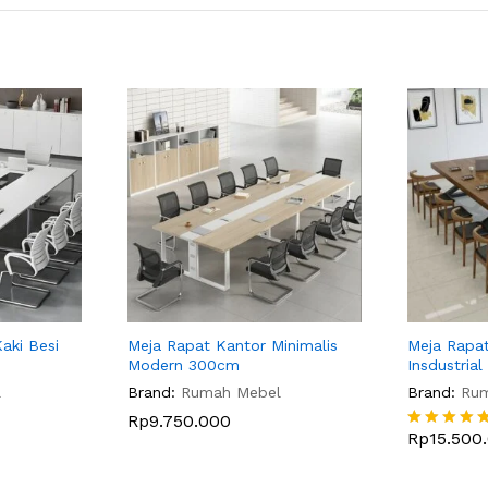
aki Besi
Meja Rapat Kantor Minimalis
Meja Rapat
Modern 300cm
Insdustrial
l
Brand:
Rumah Mebel
Brand:
Ru
Rp
9.750.000
Rp
15.500
Dinilai
5
dari 5