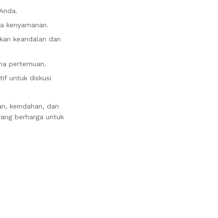
 Anda.
da kenyamanan.
ikan keandalan dan
ama pertemuan.
f untuk diskusi
an, keindahan, dan
yang berharga untuk