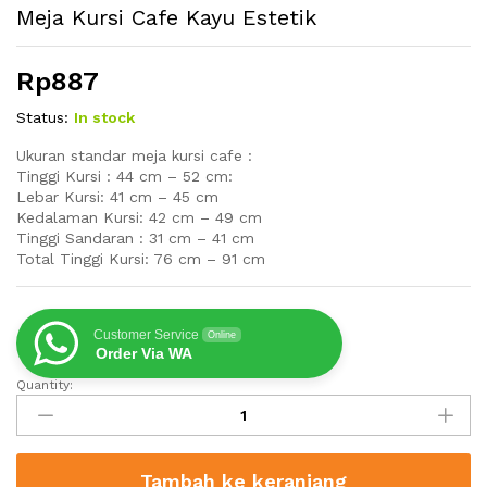
Meja Kursi Cafe Kayu Estetik
Rp
887
Status:
In stock
Ukuran standar meja kursi cafe :
Tinggi Kursi : 44 cm – 52 cm:
Lebar Kursi: 41 cm – 45 cm
Kedalaman Kursi: 42 cm – 49 cm
Tinggi Sandaran : 31 cm – 41 cm
Total Tinggi Kursi: 76 cm – 91 cm
Customer Service
Online
Order Via WA
Quantity:
Meja
Kursi
Cafe
Kayu
Tambah ke keranjang
Estetik