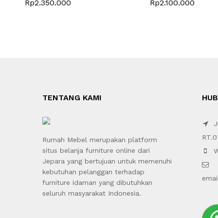
Rp
2.350.000
Rp
2.100.000
TENTANG KAMI
HUB
Jl
RT.0
Rumah Mebel merupakan platform
situs belanja furniture online dari
W
Jepara yang bertujuan untuk memenuhi
kebutuhan pelanggan terhadap
emai
furniture idaman yang dibutuhkan
seluruh masyarakat Indonesia.