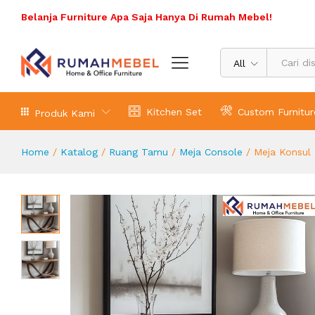
Meja Konsul Kayu Jati Modern Sama
Belanja Furniture Apa Saja Hanya Di Rumah Mebel!
Deskripsi Produk
All
Kitchen Set
Custom Furnitur
Produk Kami
Home
/
Katalog
/
Ruang Tamu
/
Meja Console
/
Meja Konsul