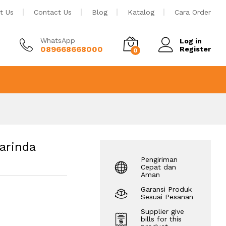
Rp
67
Tambah ke keranjang
t Us
Contact Us
Blog
Katalog
Cara Order
WhatsApp
Log in
089668668000
Register
0
arinda
Pengiriman
Cepat dan
Aman
Garansi Produk
Sesuai Pesanan
Supplier give
bills for this