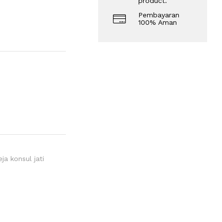
product.
Pembayaran
100% Aman
ja konsul jati