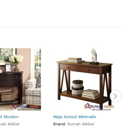
ol Modern
Meja Konsol Minimalis
M
mah Mebel
Brand:
Rumah Mebel
B