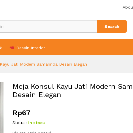
rinda Desain Elegan
Abou
Search
e
Desain Interior
 Kayu Jati Modern Samarinda Desain Elegan
Meja Konsul Kayu Jati Modern Sam
Desain Elegan
Rp
67
Status:
In stock
Ukuran Meja Konsul: