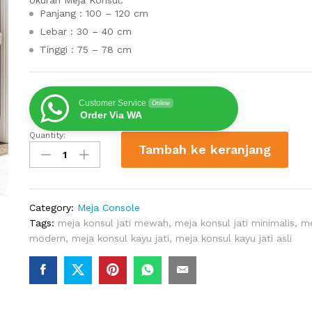
Panjang : 100 – 120 cm
Lebar : 30 – 40 cm
Tinggi : 75 – 78 cm
Customer Service
Online
Order Via WA
Quantity:
Meja
Tambah ke keranjang
Konsul
Kayu
Jati
Modern
Category:
Meja Console
Samarinda
Tags:
meja konsul jati mewah
,
meja konsul jati minimalis
,
me
Desain
modern
,
meja konsul kayu jati
,
meja konsul kayu jati asli
Elegan
quantity