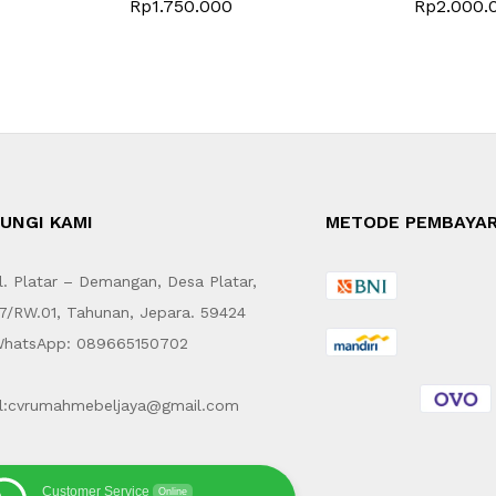
Rp
1.750.000
Rp
2.000.
UNGI KAMI
METODE PEMBAYA
. Platar – Demangan, Desa Platar,
7/RW.01, Tahunan, Jepara. 59424
hatsApp: 089665150702
l:cvrumahmebeljaya@gmail.com
Customer Service
Online