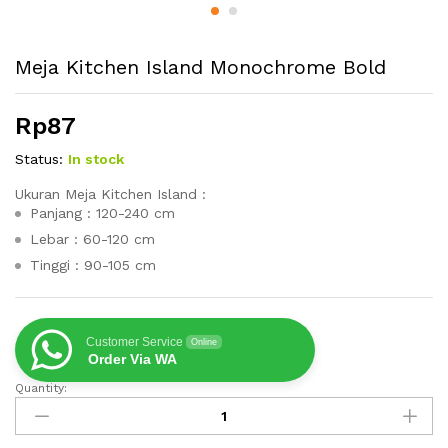
Meja Kitchen Island Monochrome Bold
Rp
87
Status:
In stock
Ukuran Meja Kitchen Island :
Panjang : 120-240 cm
Lebar : 60-120 cm
Tinggi : 90-105 cm
Customer Service
Online
Order Via WA
Quantity:
Meja
Kitchen
Island