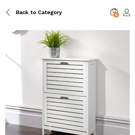
Back to
Category
0