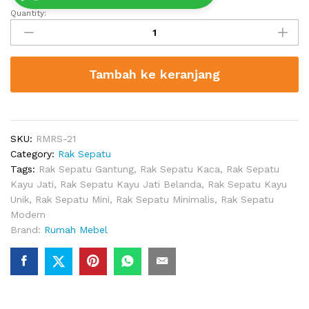
Quantity:
Lemari
Tempat
Sepatu
Kayu
Tambah ke keranjang
Minimalis
4
Rak
quantity
SKU:
RMRS-21
Category:
Rak Sepatu
Tags:
Rak Sepatu Gantung
,
Rak Sepatu Kaca
,
Rak Sepatu
Kayu Jati
,
Rak Sepatu Kayu Jati Belanda
,
Rak Sepatu Kayu
Unik
,
Rak Sepatu Mini
,
Rak Sepatu Minimalis
,
Rak Sepatu
Modern
Brand:
Rumah Mebel