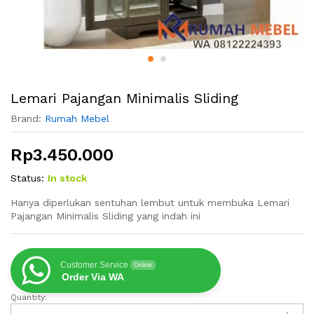
Lemari Pajangan Minimalis Sliding
Brand:
Rumah Mebel
Rp
3.450.000
Status:
In stock
Hanya diperlukan sentuhan lembut untuk membuka Lemari
Pajangan Minimalis Sliding yang indah ini
Customer Service
Online
Order Via WA
Quantity:
Lemari