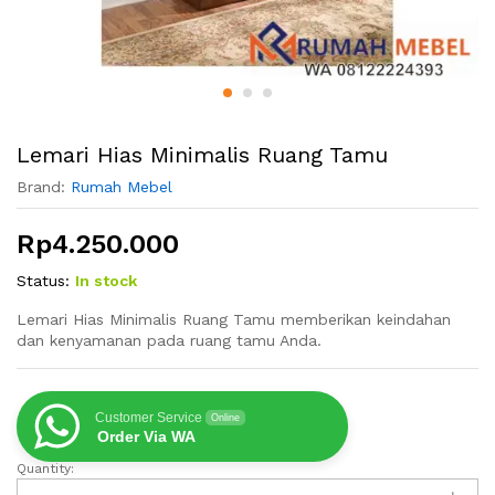
Lemari Hias Minimalis Ruang Tamu
Brand:
Rumah Mebel
Rp
4.250.000
Status:
In stock
Lemari Hias Minimalis Ruang Tamu memberikan keindahan
dan kenyamanan pada ruang tamu Anda.
Customer Service
Online
Order Via WA
Quantity:
Lemari