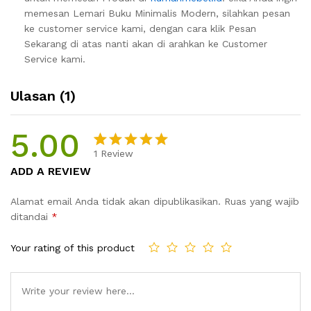
memesan Lemari Buku Minimalis Modern, silahkan pesan
ke customer service kami, dengan cara klik Pesan
Sekarang di atas nanti akan di arahkan ke Customer
Service kami.
Ulasan (1)
5.00
1
Review
Peringkat
1
ADD A REVIEW
5.00
dari
5
Alamat email Anda tidak akan dipublikasikan.
Ruas yang wajib
berdasark
ditandai
*
an
penilaian
Your rating of this product
pelanggan