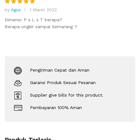
by
Agus
1 Maret 2022
Dinilai
5
dari 5
Dimensi: P x L x T berapa?
Berapa ongkir sampai Semarang ?
Pengiriman Cepat dan Aman
Garansi Produk Sesuai Pesanan
Supplier give bills for this product.
Pembayaran 100% Aman
Produk Terlaris