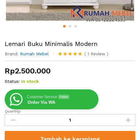
Lemari Buku Minimalis Modern
Brand:
Rumah Mebel
(
1
Review
)
Peringkat
1
5.00
dari 5
Rp
2.500.000
berdasarka
n
penilaian
Status:
In stock
pelanggan
Customer Service
Online
Order Via WA
Quantity:
Lemari
Buku
Minimalis
Modern
Tambah ke keranjang